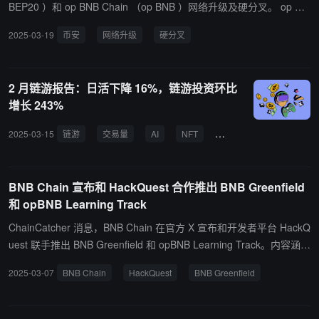
C、Movement 和 BTC 生态系统中的 AI agent 基础
BEP20 ）和 op BNB Chain （op BNB ）网络升级及硬分叉。 op BN
设施，能够在各种细分场景中快速部署 AI 模型，实
B Chain （op BNB ）将于 2025 年 03 月 20 日10:10（东八区时
2025-03-19
币安
网络升级
硬分叉
现自主决策和执行。通过利用最小熵共识机制，确保
间）进行网络升级。币安预计将于 2025 年 03 月 20 日10:05（东八
AI agents 的共识性、统一性和连续性，推动去中心
区时间）暂停 op BNB Chain （op BNB ）的代币充值、提现业务。
化智能共识机制的采用，加速人类社会向 AI 驱动的
BNB Smart Chain （ BEP20 ）将于 2025 年 03 月 20 日10:10（东
2 月链游报告：日活下降 16%，链游投资环比
转型。
八区时间）进行网络升级。币安预计将于 2025 年 03 月 20 日10:05
增长 243%
（东八区时间）暂停 BNB Smart Chain （ BEP20 ）的代币充值、提
现业务。
2025-03-15
链游
交易量
AI
NFT
opBNB
Aptos
BNB Chain 宣布和 HackQuest 合作推出 BNB Greenfield
和 opBNB Learning Track
ChainCatcher 消息，BNB Chain 在官方 X 宣布和开发者平台 HackQ
uest 联手推出 BNB Greenfield 和 opBNB Learning Track。内容涵盖
Greenfield 存储，AI agent 开发，opBNB 开发，Solidity 语法等内
2025-03-07
BNB Chain
HackQuest
BNB Greenfield
容。完成课程后，学习者将获得由 BNB Chain 和 HackQuest 联合颁
发的学习证书。 此外，HackQuest 将作为 BNB Chain 开发者教育合
作伙伴，共同推动 BNB Chain 生态的开发者社区建设并支持 BNB C