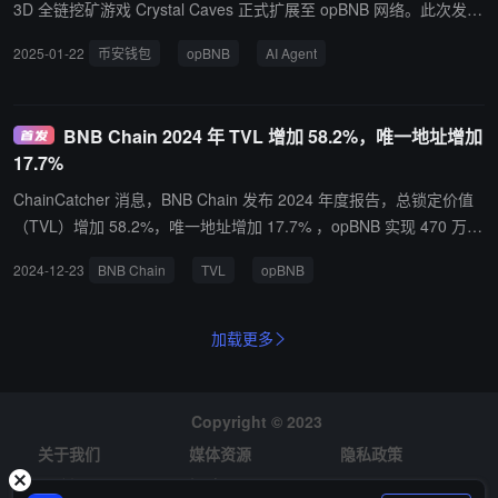
3D 全链挖矿游戏 Crystal Caves 正式扩展至 opBNB 网络。此次发布
还伴随着币安钱包的集成，提升了币安生态系统用户的参与的便利
2025-01-22
币安钱包
opBNB
AI Agent
性。 通过这次集成，币安社区的用户将获得参与挖矿并赚取奖励的机
会，包括 USDT、奖券 和 Lumens（WORLD3 的链下积分奖励）。
其中奖券可用于开启 WORLD3 Treasure 中的宝箱，获取独家奖励；
BNB Chain 2024 年 TVL 增加 58.2%，唯一地址增加
而 Lumens 可在TGE 中兑换成 $WAI 代币，TGE 预计于 2025 年第
17.7%
一季度进行。 $WAI 代币赋予用户部署完全自主管理的 AI Agent 的
能力。这些 AI Agent 具备包括管理社交媒体账号、运营 Discord 社
ChainCatcher 消息，BNB Chain 发布 2024 年度报告，总锁定价值
区、推广项目、生成图像、编写代码，部署智能合约在内的功能。为
（TVL）增加 58.2%，唯一地址增加 17.7% ，opBNB 实现 470 万每
在即将到来的空投中获取更多奖励，WORLD3 鼓励用户尽可能多地
日活跃用户（DAU）。 BNB 链的安全改进使安全漏洞造成的总财务
2024-12-23
BNB Chain
TVL
opBNB
积累 Lumens，因为 Lumens 余额越高，分配到的 $WAI 代币就越
损失下降了 67%，从 2023 年的 1.62 亿美元下降到 2024 年的 5300
多。
万美元。事件数量也减少了 66%。
加载更多
Copyright © 2023
关于我们
媒体资源
隐私政策
风险提示
招聘