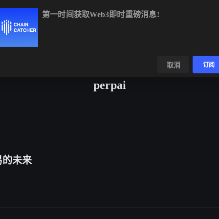
第一时间获取Web3即时重磅消息!
BTC
$64,636.15
+0.88%
ETH
$1,909.22
+2.14%
数据
发现
取消
订阅
perpai
交易的未来