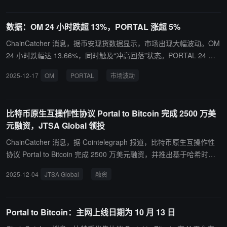
8%。UNI 和 ZEC 分别出现今日新低，跌幅为 5.21% 和 5.24%。另
一方面，SXT 24 小时涨幅 5.55%，并触及今日新高。
数据：OM 24 小时跌超 13%，PORTAL 涨超 5%
ChainCatcher 消息，据币安现货数据显示，市场出现大幅波动。OM
24 小时跌幅达 13.66%，同时触及“冲高回落”状态。PORTAL 24 小
时涨幅 5.3%，并触及今日新高。此外，YGG 和 MOVE 均出现“今日
2025-12-17
OM
PORTAL
市场波动
新低”状态，跌幅分别为 5.34% 和 9.1%；BICO 和 BAR 则触及“本周
新低”，跌幅为 12.73% 和 9.35%。
比特币原生互操作性协议 Portal to Bitcoin 完成 2500 万美
元融资，JTSA Global 领投
ChainCatcher 消息，据 Cointelegraph 报道，比特币原生互操作性
协议 Portal to Bitcoin 完成 2500 万美元融资，并推出基于哈希时间
锁合约（HTLC）的原子化 OTC 平台。 本轮融资由数字资产借贷机
2025-12-04
JTSA Global
融资
构 JTSA Global 领投，此前该项目已获得 Coinbase Ventures、OKX
Ventures、Arrington Capital 等机构投资。 Portal to Bitcoin 创始人
兼 CEO Chandra Duggirala 表示，该协议旨在"让比特币成为全球资
Portal to Bitcoin：主网上线日期为 10 月 13 日
产市场的结算层，无需桥接、托管或包装资产"。该平台基于 BitScale