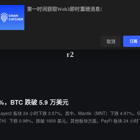
第一时间获取Web3即时重磅消息!
BTC
$64,981.83
+1.26%
ETH
$1,917.48
+1.17%
BNB
$59
数据
发现
取消
订阅
r2
，BTC 跌破 5.9 万美元
yer2 板块 24 小时下跌 3.57%，其中，Mantle（MNT）下跌 4.97%，Sta
ETH）下跌 0.98%，跌破 1600 美元。其他板块方面，PayFi 板块 24 小时下跌
5%，MemeCore（M）逆势上涨 22.6%；Layer1 板块下跌 1.41%，Card
 0.5%、0.54%，SocialFi 板块内，Gram（GRAM）上涨 1.01%；NFT