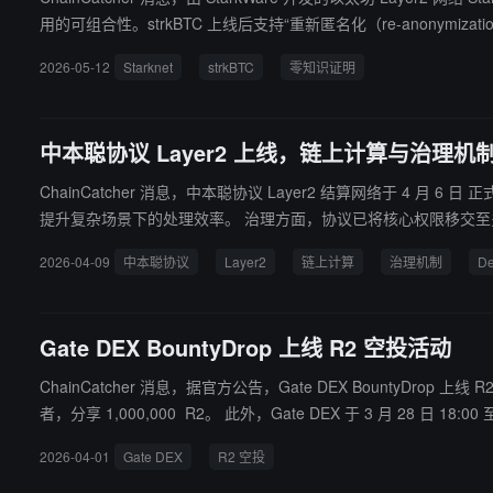
用的可组合性。strkBTC 上线后支持“重新匿名化（re-anony
2026-05-12
Starknet
strkBTC
零知识证明
中本聪协议 Layer2 上线，链上计算与治理机
ChainCatcher 消息，中本聪协议 Layer2 结算网络于 4 月 6 日 正式上线，在链上数据统计与计算能力
提升复杂场景下的处理效率。 治理方面，协议已将核心权限移交至多签合约，同时采用开发者与社区核心成员各占 50% 的双轨治理模式，执行门槛为 65%，进一步提升去中心化程度。 此次升级完成了协议
向社区自治的过渡，为 DeFi 领域提供技术与治理参考。
2026-04-09
中本聪协议
Layer2
链上计算
治理机制
De
Gate DEX BountyDrop 上线 R2 空投活动
ChainCatcher 消息，据官方公告，Gate DEX BountyDro
者，分享 1,000,000 R2。 此外，Gate DEX 于 3 月 28 日 18:00 至 4 月 30 日 18:00（UTC+8）正式启动“免 Gas 轻盈月”专项计划。据悉，针对创建或导入 7 天内的新钱包用户，Gate DEX 提供涵盖发送、
授权及交易的 3 次全流程免 Gas 权益；存量老用户每月亦可定期补给 3 次进阶免 Gas 机会。 此外，活动期间特别加码“首充代付”权益，用户首次向 
2026-04-01
Gate DEX
R2 空投
相关链上费用也将由平台全额代付。 Gate DEX 是行业领先的多链加密平台，一站式连接 100+ 公链、数百万资产与上万个 DApp，开启专业级 DEX 体验，为每一个 DEX 需求提供最优解。BountyDrop 是 G
ate DEX 发现页中的专属赚币活动专区，用户通过完成简单任