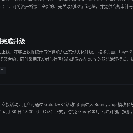
mization）”，可将资产桥接回全新的、无关联的比特币地址，并提供合规审
制完成升级
上实现优化升级。 技术方面，Layer2 支持链上深度累计计算，可更准确反映链上团队规模与业务数据，
Fi
p 上线 R2 空投活动，用户可通过 Gate DEX “活动” 页面进入 BountyD
Gas 加油站充值 5–100 USDT，即使钱包内无原生代币，
务，即有机会赢取奖励或参与抽签获取空投代币。