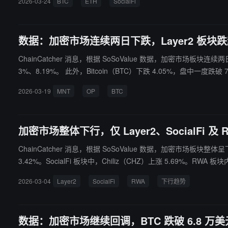
2026-03-24
BTC
ETH
SocialFi
方面，Layer2 板块下跌 0.1%，Stacks（STX）盘中拉升 3.65%；
下跌 63.53%。 反映板块历史行情的加密板块指数显示，ssiAI、s
数据：加密市场连续两日下跌，Layer2 板块跌超 
ChainCatcher 消息，根据 SoSoValue 数据，加密市场板块连续两
3%、8.19%。 此外，Bitcoin（BTC）下跌 4.05%，盘中一度跌破 7.1 万美元；Ethereum（ETH）下跌 5.54%，跌至 2200 美元附近。其他板块方面，CeFi 板块 24 小时下跌 2.58%，其中 Aster（ASTER）
下跌 7.22%；Layer1 板块下跌 3.22%，但 Kaspa（KAS）逆市上涨
2026-03-19
MNT
OP
BTC
加密市场整体下行，仅 Layer2、SocialFi 及
ChainCatcher 消息，根据 SoSoValue 数据，加密市场板块整体呈
3.42%。SocialFi 板块中，Chiliz（CHZ）上涨 5.69%。RWA 板块内，Sky（SKY）上涨 1.42%。 与此同时，GameFi 板块下跌 12.34%，
0%。Bitcoin（BTC）下跌 0.93%，跌破 6.9 万美元；Ethereum（ETH）下跌 2.41%，跌破 2000 美元。 其他板块方面，CeFi 板块下
2026-03-04
Layer2
SocialFi
RWA
下行趋势
1%；PayFi 板块下跌 1.42%，SafePal（SFP）上涨 1.93%；DeFi
板块历史行情的加密板块指数显示，ssiLayer2、ssiSocialFi、ssiR
数据：加密市场继续回调，BTC 跌破 6.8 万美元，仅