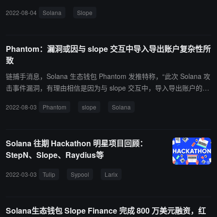
用中创建、导入钱包地址或曾经使用过该应用。Solana Status 表
2022-08-04
Solana
Slope
示，目前具体细节仍在调查中，可能是由于私钥信息被无意间传输到
了应用监控程序中。Slope 证实了在本事件中有一些 Slope 钱包被攻
击，但未确定具体原因。（来源链接）
Phantom：漏洞或因与 slope 交互中导入导出账户复杂性所
致
链捕手消息，Solana 生态钱包 Phantom 发推特称，“此次 Solana 攻
击事件漏洞，有理由相信是因为与 slope 交互中，导入导出账户的复
杂性所导致的”，建议 Phantom 用户安装了除 Slope之外的新钱包并
2022-08-03
Phantom
slope
Solana
创建新的助记词。（来源链接）
Solana 往期 Hackathon 明星项目回顾：
StepN、Slope、Raydius等
2022-03-03
Tulip
Sypool
Larix
Apricot
1SOL
Solend
Solana生态钱包 Slope Finance 完成 800 万美元融资，红