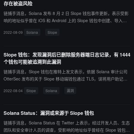
存在被盗风险
证控制对 Sentry 服务器的访问。 三、Ottersec 之前所证实，调查团
队已经交叉比较了所有被黑地址（总共 9232 个地址）与 Sentry 数
链捕手消息，Solana 发布 8 月 2 日 Slope 钱包事件更新，表示受影
据库中漏洞的所有暴露地址，发现所有被黑地址的数量大于从 Sentry
响的地址似乎曾在 iOS 和 Android 上的 Slope 钱包中创建、导入或
服务器公开的地址总数，Sentry 服务器的总暴露地址中的小部分（1
使用，这些 Slope 用户的私钥资料被 Slope 无意中传输到应用监控服
2022-08-09
Solana
Slope
444 个地址）已确认被耗尽。 Slope 团队将继续获得定期审计报告，
务，但黑客获取或截获这些信息的途径仍在调查中。 此次攻击没有涉
并与安全专业人员密切合作。（来源链接）
及与 Solana Labs、Solana 基金会或任何与 Solana 协议本身相关的
核心代码，不是协议级别的漏洞，其他软件钱包（如 Phantom 和 So
Slope 钱包：发现漏洞后已删除服务器端日志记录，有 1444
lflare）上受影响的用户可能是用户重复使用在 Slope 中生成或存储
个钱包可能被追溯到此漏洞
的助记词的结果。 目前官方认为这不是与 Slope 以外的任何特定钱
包实现直接相关的问题。由于以太坊和 Solana 都使用 BIP39 助记
链捕手消息，Slope 钱包在推特上发文表示，依据 Solana 审计公司
符，因此对使用以太坊钱包用户的任何影响也可能是由于重复使用了
OtterSec 发布的关于 Slope 移动端钱包通过 TLS，误将用户助记住
助记词。任何从助记词生成的从未被导入（或被 Slope 钱包使用）的
发送至 Sentry 服务器，导致用户资产被盗的情况，Slope在发现此漏
2022-08-04
Slope
Solana
漏洞
钱包都没有受到影响，然而用户只要将他们的助记词导入 Slope 应
洞后，已将服务器端日志记录删除，并表示目前受影响的 9223 个钱
用，就有受攻击的风险。 此外 Solana 官方还强调，Slope 钱包用户
包中的约 15% 个钱包（1444）资产被盗，可能缘由此漏洞。（来源
或者之前曾将助记词导入 Slope 的用户，即使没有资产被转移，钱包
链接）
Solana Status：漏洞或来源于 Slope 钱包
也可能会被盗用，用户不应该重复使用以前在 Slope 移动应用中使用
过的助记词衍生的钱包。（来源链接）
链捕手消息，Solana Status 在 Twitter 上表示，经过开发人员、生态
团队和安全审计人员的调查，受影响的地址似乎曾经在 Slope 钱包应