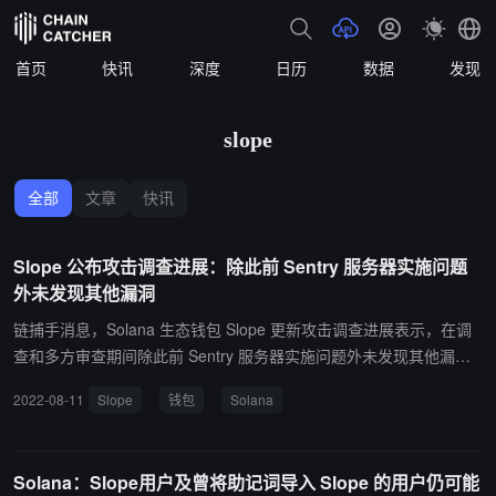
首页
快讯
深度
日历
数据
发现
slope
全部
文章
快讯
Slope 公布攻击调查进展：除此前 Sentry 服务器实施问题
外未发现其他漏洞
链捕手消息，Solana 生态钱包 Slope 更新攻击调查进展表示，在调
查和多方审查期间除此前 Sentry 服务器实施问题外未发现其他漏
洞，独立审计发现包括： 一、从 7 月 28 日到 8 月 3 日，Slope 钱包
2022-08-11
Slope
钱包
Solana
在移动设备上的 Sentry 服务器实施存在一个漏洞，在应用程序生成
错误事件的情况下，该漏洞会无意中记录敏感数据； 二、没有证据表
明所有安全层（如传输和存储）都受到损害。所有到 Sentry 服务器
Solana：Slope用户及曾将助记词导入 Slope 的用户仍可能
的传输都通过 HTTPS 端到端加密进行保护，并且通过三因素身份验