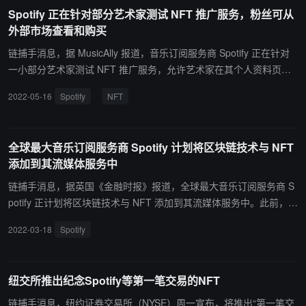
验这项新功能，除了 Kingship， Overlord、 Fluf 和 Kevin Rose’s M
Spotify 正在针对部分艺术家测试 NFT 推广服务，粉丝可从
oonbird 等团队也正在测试这项功能。 对此，Spotify 通过评论 Overl
外部市场查看和购买
oad 和 Kingship 的推文证实了这一测试，但没有透露更多细节。该
公司在一份声明中告诉 TechCrunch，这只是该平台的众多测试之
链捕手消息，据 MusicAlly 报道，音乐订阅服务商 Spotify 正在针对
一。（来源链接）
一小部分艺术家测试 NFT 推广服务，允许艺术家在其个人资料页面
上推广其 NFT，然后参与测试的粉丝可以从外部市场查看和购买这些
2022-05-16
Spotify
NFT
NFT。（来源链接）
全球最大音乐订阅服务商 Spotify 计划将区块链技术与 NFT
添加到其流媒体服务中
链捕手消息，据英国《金融时报》报道，全球最大音乐订阅服务商 S
potify 正计划将区块链技术与 NFT 添加到其流媒体服务中。此前，S
potify 招聘高级后端工程师探索 Web3 等技术，以及在为其新项目 S
2022-03-18
Spotify
potify Moonshots 招聘内容、创作者、媒体、Web3 和新兴技术行业
有经验的候选人。（来源链接）
纽交所推出纪念Spotify等第一笔交易的NFT
链捕手消息，纽约证券交易所（NYSE）周一宣布，将推出“第一笔交