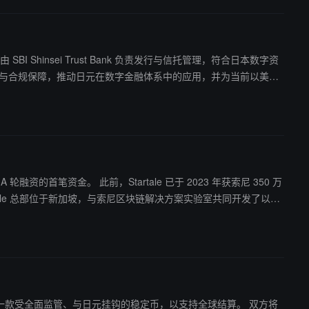
由 SBI Shinsei Trust Bank 负责发行与信托管理，符合日本数字资
于提升治理与合规保障，推动日元在数字金融体系中的应用，并为当前以美元
年修订《支付服务法》将法币锚定稳定币定义为“电子支付工具”；去
e 已于 2023 年获索尼 350 万
artale 总部位于新加坡，与索尼区块链解决方案实验室共同开发了以太
季度前推出一款受全面监管、与日元挂钩的稳定币，以支持全球结算。 双方将