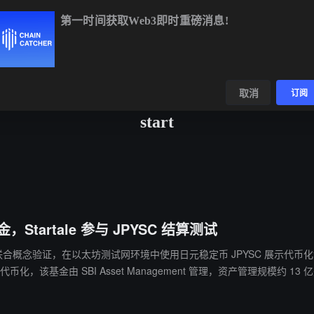
第一时间获取Web3即时重磅消息!
BTC
$64,113.27
-0.76%
ETH
$1,893.21
-0.58%
BNB
数据
发现
取消
订阅
start
，Startale 参与 JPYSC 结算测试
rtale Group 完成联合概念验证，在以太坊测试网环境中使用日元稳定币 JPY
end Equity Fund 代币化，该基金由 SBI Asset Management 管
配股息。 三家公司计划探索将代币化日本股票与机构 DeFi 平台整合，并考虑与 Morpho、