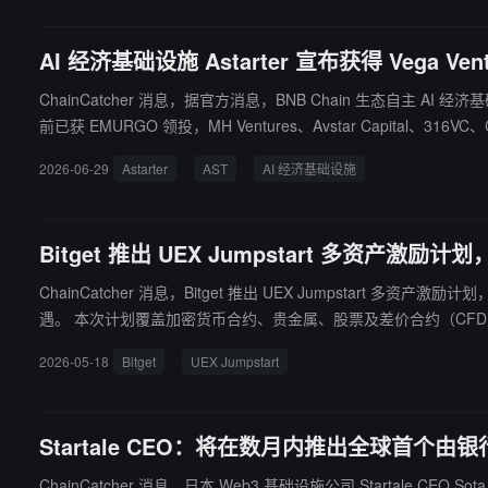
AI 经济基础设施 Astarter 宣布获得 Vega Ve
ChainCatcher 消息，据官方消息，BNB Chain 生态自主 AI 经济基础设
前已获 EMURGO 领投，MH Ventures、Avstar Capital、316
能体提供自有算力、运行时执行、链上结算与身份能力，产品涵盖 AI 算力节点
2026-06-29
Astarter
AST
AI 经济基础设施
第三季度上线。此次战略合作将进一步推动 Astarter 在算力网
Bitget 推出 UEX Jumpstart 多资产激励计划
ChainCatcher 消息，Bitget 推出 UEX Jumpstart
遇。 本次计划覆盖加密货币合约、贵金属、股票及差价合约（CFD）四大产品线。其中，加密合约为最大奖池板块，月度奖池达 170,000 USDT。其余板块也同步设置专属激励，共同构成完整的多资产进阶
路径。 随着交易行为不断跨越加密、传统金融及宏观资产边界，多元资产配置需求持续上升。此前数据显示，2026 年 Q1 非加密资产已占 Bitget 平台总交易量的 40%；CFD 业务日均交易额突破 80 亿美
2026-05-18
Bitget
UEX Jumpstart
元，其中黄金贡献了 95% 的增量。
Startale CEO：将在数月内推出全球首个由
ChainCatcher 消息，日本 Web3 基础设施公司 Starta