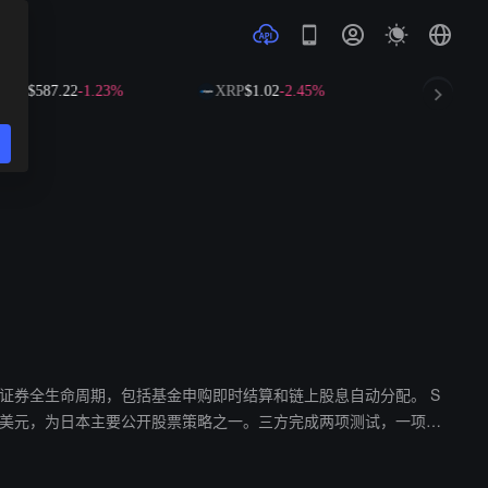
$587.22
-1.23%
XRP
$1.02
-2.45%
SOL
$72.56
-1
SC 展示代币化证券全生命周期，包括基金申购即时结算和链上股息自动分配。 S
理，资产管理规模约 13 亿美元，为日本主要公开股票策略之一。三方完成两项测试，一项展