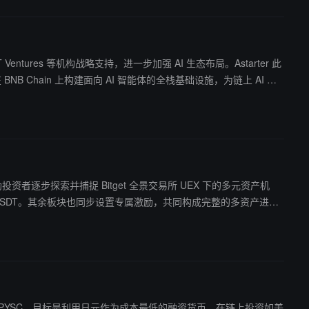
itBT Ventures 等机构战略支持，进一步加强 AI 生态布局。Astarter 此
r 旨在 BNB Chain 上构建面向 AI 智能体的全栈基础设施，为链上 AI 智
，原生代币为 AST。Astarter 主网与 TGE 计划于 2026 年
，帮助投资者逐步探索并捕捉 Bitget 全景交易所 UEX 下的多元资产机
，为用户提供更连续的资产发现、交易参与及策略执行路径。
日元稳定币 JPYSC。目标是利用日元作为成本最低的融资货币，在链上投资如美