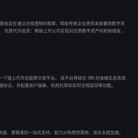
步拓展传统与数字资产结合。 CIMG 与 iZUMi 已率先通过该基金完成首个可生息比特币 DAT（去中心化资产代币化）产品。
易平台。 该平台将结合 SBI 的金融生态系统
化金融协议，并配备账户抽象、机构托管和实时合规监控等功能。
高潜力项目提供更快速、更精准的一站式支持，助力从构想到落地、成长全程加速。