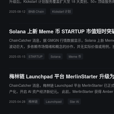
升级后，Kickstart 计划服务覆盖扩大至 18 大类别、50+ 顶级服
供从技术支持、安全审计到资金管理、用户增长和营销推广的完整资源。 计划分为两个阶段： dApp 构建阶段：面向正在启动的开发者与团队，提供开发框架、智能合约部署、测试网等基础支
2025-08-12
BNB Chain
Kickstart 计划
长阶段：面向已具备市场潜力的优质项目，提供全方位成长资源与合作伙伴链接。 BNB Chain 表示，此次升级将降低 Web3 建设门槛，推动更多优质项目加速发展
波建设者。
Solana 上新 Meme 币 STARTUP 市值短时突
ChainCatcher 消息，据 GMGN 行情数据显示，Solana 上新 M
波动巨大，多依赖市场情绪和概念的炒作，并无实际价值或用例，
2025-05-15
STARTUP
Solana
Meme 币
梅林链 Launchpad 平台 MerlinStarter
ChainCatcher 消息，梅林链 Launchpad 平台 MerlinSt
产化，开启 AI 资产经济新纪元。 此前，MerlinStarter 获得 Amber Group、Arkstream Capital、Cogitent Ventures 等 20 家机构投资，其前两期 IDO 募集总金额超过 9 亿，分别创造了 IDO 历史第一与第二
的记录，平台已有超过 100 万梅林链地址进行交互。
2025-04-28
梅林链
Launchpad
Star AI