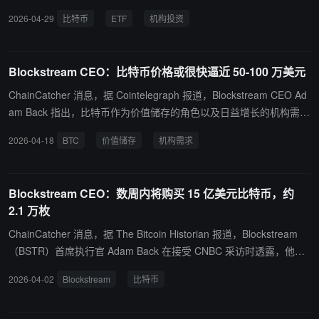
华尔街大型经纪商 8 万亿美元财富顾问网络的庞大分销能力。但 Blo
2026-04-29
比特币
ETF
机构投资
ckstream 首席执行官、比特币社区早期贡献者 Adam Back 表示“不
会那么快”。 Back 近期被《纽约时报》猜测为比特币匿名创始人中本
聪——他对此予以否认。Back 表示，从积极市场信号来看，比特币
Blockstream CEO：比特币价格或很快逼近 50-100 万美元
ETF 可能是近期最重要的发展，甚至比一届亲加密的美国政府更重
要，但这一过程比多数人意识到的要慢。 Back 表示：“我认为人们可
ChainCatcher 消息，据 Cointelegraph 报道，Blockstream CEO Ad
能误算的一点是，机构采用非常缓慢。所以 ETF 已经被买入了，但
am Back 指出，比特币作为价值储存的角色以及日益增长的机构需
当贝莱德建议在其一般股票投资组合中配置 2% 至 4% 时，基金经理
求，可能使其价格在预期之前升至 50 万至 100 万美元。
2026-04-18
BTC
价值储存
机构需求
们尚未做到这一点。他们会做，但比人们预期的要慢。”他表示，投
资者不会一夜之间蜂拥而入，建仓过程可能需要一年，甚至 18 个
月。 关于价格，Back 表示需考虑比特币四年减半周期的周期性。他
Blockstream CEO：数周内将购买 15 亿美元比特币，约
指出，即使部分评论人士认为四年周期正在打破，“人们预期它会发
2.1 万枚
生，所以他们卖出，让它真的发生”，下跌也仍可能发生。这一逻辑
只有在人们看到市场走强后才会改变，而走强如今正以机构资金流入
ChainCatcher 消息，据 The Bitcoin Historian 报道，Blockstream
的形式呈现。 Back 表示，关于近期围绕量子计算硬件加速发展可能
（BSTR）首席执行官 Adam Back 在接受 CNBC 采访时透露，他将
威胁比特币密码学的言论，机构在风险管理上更具系统性，会关注尾
在数周内购买 15 亿美元的比特币，约合 2.1 万枚比特币。
2026-04-02
Blockstream
比特币
部风险，零售投资者则将其视为遥远的未来风险。 .