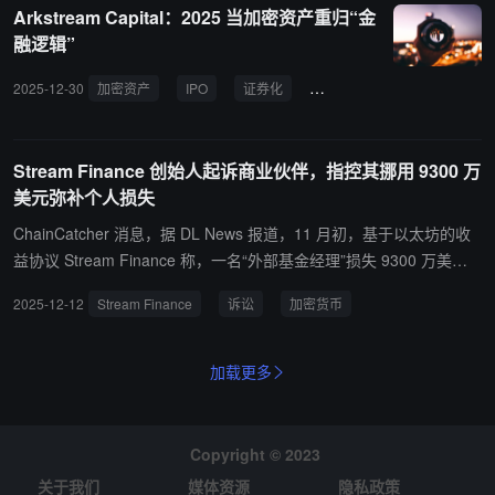
Arkstream Capital：2025 当加密资产重归“金
融逻辑”
2025-12-30
加密资产
IPO
证券化
资产负债表
稳定币
Stream Finance 创始人起诉商业伙伴，指控其挪用 9300 万
美元弥补个人损失
ChainCatcher 消息，据 DL News 报道，11 月初，基于以太坊的收
益协议 Stream Finance 称，一名“外部基金经理”损失 9300 万美元
加密货币，占受托资产约 17%。周一，Stream 联合创始人以 Strea
2025-12-12
Stream Finance
诉讼
加密货币
m Trading Corp. 名义起诉，指控佐治亚州居民 Ryan DeMattia 个人
贷款违约后，挪用这笔钱弥补其个人损失，还指控佛罗里达州居民 C
aleb McMeans 未履行今年 1 月接管协议及品牌时所签协议，目前请
加载更多
求法院强制执行，因 McMeans 涉嫌推卸责任。 诉讼详细叙述了 Str
eam 协议短暂而曲折的历史，该协议仅运营九个月，就因增长放缓和
“运营挑战”于 2024 年 11 月关闭。McMeans 提出收购后，按协议将
Copyright © 2023
全面掌控，Stream 作服务提供商，McMeans 需分配费用、担责并公
关于我们
媒体资源
隐私政策