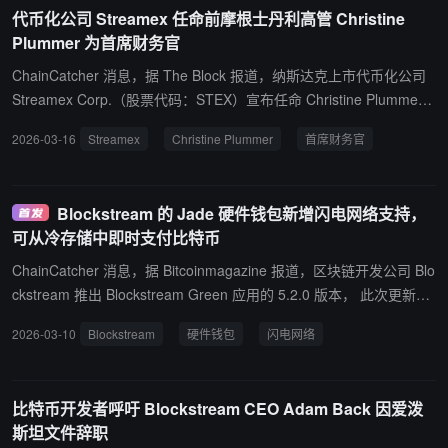
代币化公司 Streamex 任命前摩根士丹利高管 Christine
Plummer 为首席财务官
ChainCatcher 消息，据 The Block 报道，纳斯达克上市代币化公司
Streamex Corp.（股票代码：STEX）宣布任命 Christine Plummer
为首席财务官。 Plummer 曾在 Morgan Stanley 任职逾二十年，此
2026-03-16
Streamex
Christine Plummer
首席财务官
后担任加密货币交易所 Coinbase 的全球财务总监。Streamex 表
示，Plummer 将负责监管公司财务工作，并推动其机构平台的扩
张。 Streamex 主要专注于黄金等实物资产的代币化业务。今年 2
Blockstream 的 Jade 硬件钱包新增闪电网络支持，
月，该公司推出代币化证券产品 GLDY，旨在为投资者提供黄金敞口
可从冷存储中即时支付比特币
并产生收益。公司认为，黄金代币化在交易量、市值及机构采用率方
面具备超越比特币的潜力。
ChainCatcher 消息，据 Bitcoinmagazine 报道，区块链开发公司 Blo
ckstream 推出 Blockstream Green 应用的 5.2.0 版本， 此次更新将
闪电支付与 Liquid 网络（Blockstream 开发的比特币侧链）连接起
2026-03-10
Blockstream
硬件钱包
闪电网络
来，利用原子交换将闪电支付转换为由 Jade 设备保护的 Liquid 比特
币 (LBTC) 。 报道称，其 Blockstream Jade 硬件钱包是目前首款能
够与比特币闪电网络交互的硬件钱包，允许用户发送和接收闪电支
比特币开发者呼吁 Blockstream CEO Adam Back 因爱泼
付，同时将资金安全地存储在冷存储中。
斯坦文件辞职