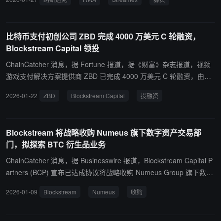
0 万美元。
策略），并作为营运资金及满足一般企业用途。 此外，公司已授予承
销商 30 天期权，允许其以公开发行价额外购入最多 1,750,000 股普
通股。
比特币支付初创公司 ZBD 完成 4000 万美元 C 轮融资，
Blockstream Capital 领投
ChainCatcher 消息，据 Fortune 报道，据《财富》杂志报道，视频
游戏支付解决方案提供商 ZBD 已完成 4000 万美元 C 轮融资，由早
期比特币投资者 Adam Back 关联的 Blockstream Capital 领投，后者
2026-01-22
ZBD
Blockstream Capital
投融资
投入 3600 万美元。 这家新泽西州的初创公司专注于为游戏开发者提
供区块链支付技术，使玩家能够使用比特币进行交易并获得忠诚度奖
励。ZBD 目前已与 55 款移动游戏合作，计划利用新资金在未来一年
Blockstream 将战略收购 Numeus 旗下数字资产交易部
推出更全面的支付产品套件。
门，拟探索 BTC 衍生品业务
ChainCatcher 消息，据 Businesswire 报道，Blockstream Capital P
artners (BCP) 宣布已达成协议将战略收购 Numeus Group 旗下数字
资产交易和投资业务部门，具体收购金额暂未披露。 据悉，收购交易
2026-01-09
Blockstream
Numeus
收购
完成后 BCP 拟探索专注于收益生成的特定比特币衍生品交易策略，
以支持机构客户日益需要的加密衍生品和波动性交易业务。