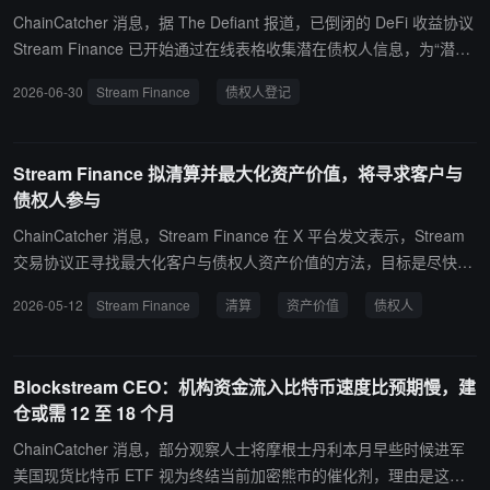
ChainCatcher 消息，据 The Defiant 报道，已倒闭的 DeFi 收益协议
Stream Finance 已开始通过在线表格收集潜在债权人信息，为“潜在
全球解决方案”做准备。Stream 此前于 5 月首次透露清盘意向。债务
2026-06-30
Stream Finance
债权人登记
结构复杂：xUSD、xBTC、xETH 直接持有者为一类债权人，接受 St
ream 代币作为抵押品的机构贷方（Euler、Morpho、Silo、Gearbox
上的策展人）为另一类。 研究机构 Yields and More 估算直接债务敞
Stream Finance 拟清算并最大化资产价值，将寻求客户与
口约 2.85 亿美元，其中最大策展人 TelosC 约 1.24 亿美元，Elixir 约
债权人参与
6800 万美元（占其 deUSD 稳定币储备的 65%）。Stream 已收集索
赔信息但未承诺具体赔付方案，债权人优先级尚未确定。Stream 同
ChainCatcher 消息，Stream Finance 在 X 平台发文表示，Stream
时在与前运营商 Caleb McMeans 存在法律纠纷。 Stream 去年 11
交易协议正寻找最大化客户与债权人资产价值的方法，目标是尽快且
月披露外部基金管理人损失约 9300 万美元资产，导致 xUSD 脱锚并
审慎地整合、清算和分配资产。团队目前正考虑几项需客户和债权人
2026-05-12
Stream Finance
清算
资产价值
债权人
冻结约 1.6 亿美元存款。xUSD 当前报价约 0.08美元，较锚定价格下
参与的战略替代方案，预计将在未来几周内提供更多细节。相关问询
跌约 92%。
可联系 Cooley LLP 的 Jeremiah Ledgwidge。 去年 11 月，Stream
Finance 披露遭遇 9300 万美元资产损失并暂停提现，随后 XUSD 大
Blockstream CEO：机构资金流入比特币速度比预期慢，建
幅脱锚。
仓或需 12 至 18 个月
ChainCatcher 消息，部分观察人士将摩根士丹利本月早些时候进军
美国现货比特币 ETF 视为终结当前加密熊市的催化剂，理由是这家