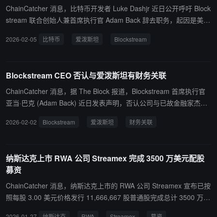
ChainCatcher 消息，比特币开发者 Luke Dashjr 近日公开呼吁 Block
stream 联合创始人兼首席执行官 Adam Back 辞去职务，起因是美国
司法部最新披露的爱泼斯坦相关文件。文件显示，已故罪犯 Jeffrey E
2026-02-05
比特币
爱泼斯坦
Blockstream
pstein 曾通过与 MIT Media Lab 相关的基金间接参与 Blockstream
投资，并与多名 Blockstream 联合创始人及加密行业人士存在邮件往
来。 Dashjr 表示，这些文件揭示了其所称的“深层腐败”，并重申其与
Blockstream CEO 否认与爱泼斯坦有财务关联
Adam Back 长期存在的分歧，包括其本人未被认可为 Blockstream
联合创始人的历史争议。相关文件还提及 Epstein 与 Coinbase、Tet
ChainCatcher 消息，据 The Block 报道，Blockstream 首席执行官
her 等加密公司存在联系，其中 Epstein 曾于 2014 年向 Coinbase
亚当·巴克 (Adam Back) 近日发表声明，否认公司与已故金融家杰弗
投资 300 万美元。 对此，Adam Back 已公开否认与 Epstein 存在任
里·爱泼斯坦 (Jeffrey Epstein) 或其遗产存在任何直接或间接的财务联
2026-02-02
Blockstream
爱泼斯坦
财务关联
何直接或间接的财务关系，但未回应是否曾访问 Epstein 的私人岛
系。此声明发布于美国司法部公开数百万页爱泼斯坦相关文件后，其
屿。截至目前，Blockstream 及其他相关方尚未就 Luke Dashjr 的辞
中显示巴克和联合创始人奥斯汀·希尔 (Austin Hill) 曾与爱泼斯坦有电
职呼吁作出进一步回应。
子邮件往来。 巴克解释称，爱泼斯坦曾是一个基金的有限合伙人，该
纳斯达克上市 RWA 公司 Streamex 完成 3500 万美元配股
基金曾持有 Blockstream 少数股份，但后来已完全撤资。新解封文件
募资
还揭示爱泼斯坦与多位加密货币行业人士有联系，并曾提议创建基于
比特币技术的数字货币。 此前消息，新近曝光的爱泼斯坦文件显示，
ChainCatcher 消息，纳斯达克上市的 RWA 公司 Streamex 宣布已按
爱泼斯坦参与了比特币基础设施公司 Blockstream 的种子轮融资，该
照每股 3.00 美元价格发行 11,666,667 股普通股完成总计 3500 万美
轮融资总额为 1800 万美元，爱泼斯坦的投资从 5 万美元最终增至 5
元募资，公司计划将本次发行净收益用于偿还前期债务（以符合融资
2026-01-27
纳斯达克
RWA
Streamex
募资