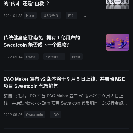
的“内斗”还是“自救”？
脉搏，提高用户投资决策准确率。排行榜会基于平台用户的搜索频
率、项目点击量、用户投票以及 X 平台的热度、影响力等加权计算出
2024-01-22
Near
USN争议
内斗
基金会
一龙
NEAT
项目热度值实时排名。
传统健身应用链改，拥有 1 亿用户的
Sweatcoin 能否成下一个爆款？
2022-09-14
Sweat
Sweatcoin
Near
Stepn
DAO Maker 宣布 v2 版本将于 9 月 5 日上线，并启动 M2E
项目 Sweatcoin 代币销售
链捕手消息，IDO 平台 DAO Maker 宣布 v2 版本将于 9 月 5 日上
线，并启动Move-to-Earn 项目 Sweatcoin 代币销售，总发行金额为
200 万美元，由 Public SHO 和 DAO Maker 持有者平均分配。 据
2022-08-26
Sweatcoin
IDO
悉，Sweat Economy 的使命是通过鼓励人们多运动来促进更健康的
生活，使用 Sweatcoin 来激励用户使用该应用程序进行日常活动，用
户可以使用该代币兑换品牌产品、数字服务和慈善捐赠。此前在 7 月