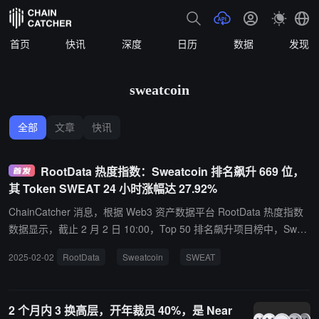
首页
快讯
深度
日历
数据
发现
sweatcoin
全部
文章
快讯
RootData 热度指数：Sweatcoin 排名飙升 669 位，
其 Token SWEAT 24 小时涨幅达 27.92%
ChainCatcher 消息，根据 Web3 资产数据平台 RootData 热度指数
数据显示，截止 2 月 2 日 10:00，Top 50 排名飙升项目榜中，Swea
tcoin 排名飙升 669 位，其 Token SWEAT 24 小时涨幅达 27.92%。
2025-02-02
RootData
Sweatcoin
SWEAT
Sweatcoin 是一款免费应用程序，它使用新一代货币奖励用户的日常
步数，用户可以在酷产品上消费、捐赠给慈善机构或转换成 SWEA
T。 据悉，RootData 推出了首个 “Web3 热门项目排行榜”。该热度
2 个月内 3 换高层，开年裁员 40%，是 Near
排行榜通过 430 万次真实用户行为数据，帮助用户捕捉真实的注意力