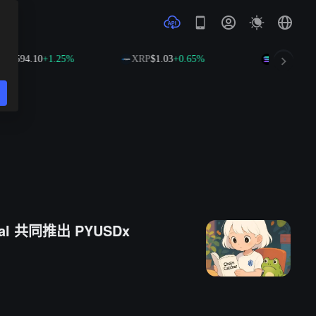
$594.10
+1.25%
XRP
$1.03
+0.65%
SOL
$74.65
+2
Pal 共同推出 PYUSDx