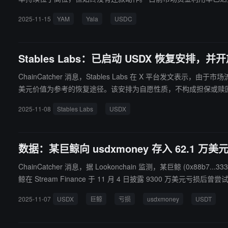
er 团队及 Discord 社区用户均未作出回应。YAM 补充表示，目
2025-11-15
YAM
Yala
USDC
真的陷入困境。
Stables Labs：已启动 USDX 恢复安排，
ChainCatcher 消息，Stables Labs 在 X 平台发文表示，由于市场流动性状况和清算动态，US
美元价值为参考的恢复途径。该安排为自愿性质，不构成担保或赎回义务。 受影响的持有者余额将通过链上快照进行识别，并已开放索赔登记窗口。恢复将分阶段进行，具体取决于
合作安排，进展将公开披露。
2025-11-08
Stables Labs
USDX
数据：某巨鲸向 usdxmoney 存入 62.1 万美
ChainCatcher 消息，据 Lookonchain 监测，某巨鲸 (0x88b
鲸在 Stream Finance 于 11 月 4 日披露 9300 万美元亏
2025-11-07
USDX
巨鲸
亏损
usdxmoney
USDT