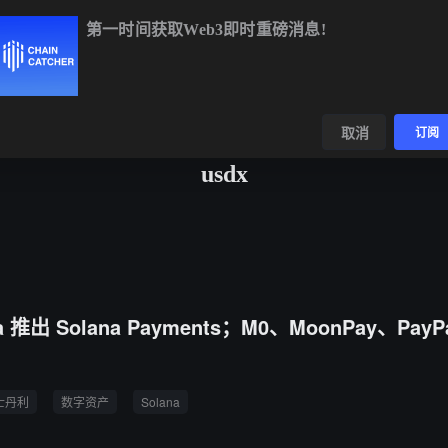
第一时间获取Web3即时重磅消息!
BTC
$64,956.50
+1.03%
ETH
$1,914.97
+0.52%
BNB
数据
发现
取消
订阅
usdx
a 推出 Solana Payments；M0、MoonPay、Pay
士丹利
数字资产
Solana