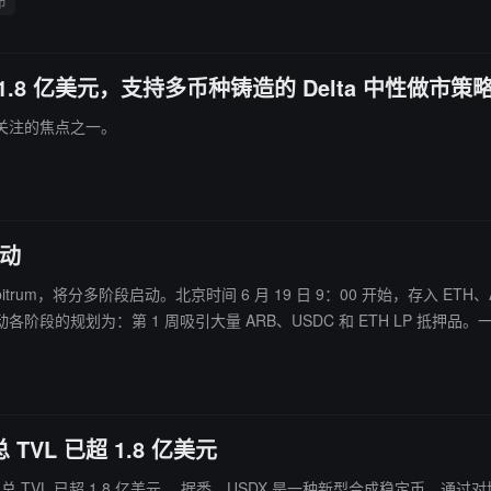
币
1.8 亿美元，支持多币种铸造的 Delta 中性做市策
关注的焦点之一。
启动
线 Arbitrum，将分多阶段启动。北京时间 6 月 19 日 9：00 开始，存入 E
do、EtherFi 和 AAVE 的抵押品；第 3-4 周：根据 LP 的发展情况，启用
 TVL 已超 1.8 亿美元
种新型合成稳定币，通过对协议持有的多种质押品敞口进行套期保值