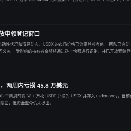
前 YU 在 Solana 上仍维持锚定汇率，其流动性池中尚有近百万美元的 U
并开放申领登记窗口
DX 的市场价格已偏离其参考值。 团队已启动一项恢复安排，旨在根据资源可用性，为受影响的持有者提供以 1
资源分配、流动性状况和
元，两周内亏损 45.8 万美元
7...3330) 于两周前将 62.1 万枚 USDT 兑换为 USDX 并存入 usdxmo
损后曾尝试赎回，但资金至今仍未提出。