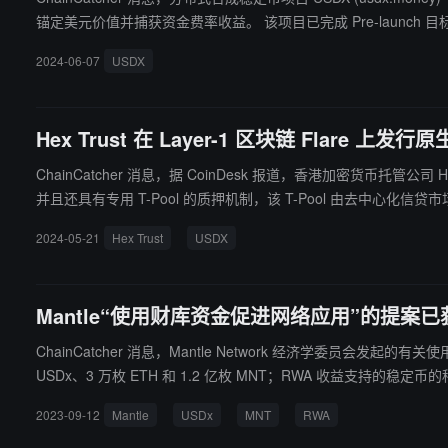
锚定美元价值并捕获资金费率收益。 该项目已完成 Pre-launch 目标。目前，该项目已在 Ethereum、Arbitrum、BNB Chain 链上进行部署，并已向大众开放 DApp 和积分排行榜入
口。
2024-06-07
USDX
Hex Trust 在 Layer-1 区块链 Flare 上发
ChainCatcher 消息，据 CoinDesk 报道，香港加密货币托管公司 Hex Trust 已在 Layer 1 区块链 Fl
并且还具有专用 T-Pool 的质押机制，该 T-Pool 由去中心化信贷市场 Cl
数据平台 RootData 显示，Hex Trust 是一家银行级数字资产
2024-05-21
Hex Trust
USDX
案。Hex Trust在新加坡、香港、迪拜、意大利和越南设有办事处。
Mantle“使用财库资金促进网络应用”的提案
ChainCatcher 消息，Mantle Network 经济学委员会发起的有关使用财库资金促进网络应用的 MIP-26 提案已
USDx、3 万枚 ETH 和 1.2 亿枚 MNT；RWA 收益支持的稳定币的种子流动
重叠，且为最高限额，达到这些限额可能需要一些时间。
2023-09-12
Mantle
USDx
MNT
RWA