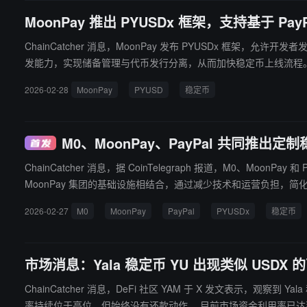
MoonPay 推出 PYUSDx 框架，支持基于 Pa
ChainCatcher 消息，MoonPay 发布 PYUSDx 框架，允许开发者发行以 PayPal USD
发能力，实现储备管理与代币发行分离，从而加快稳定币上线流程。在该架构下，
托牌照，可作为稳定币发行主体。开发者可在无需自建底层技术和运营体系的情况下推出定制稳定币。 该产品推出之际，市场亦关注其是
2026-02-28
MoonPay
PYUSD
稳定币
同司法辖区的适用范围。
M0、MoonPay、PayPal 共同推出定
ChainCatcher 消息，据 CoinTelegraph 报道，M0、MoonPay 和 PayPal
MoonPay 集团的基础设施相结合，通过减少技术和运营负担，
2026-02-27
M0
MoonPay
PayPal
PYUSDx
稳定币
市场消息：Yala 稳定币 YU 出现类似 USDX
ChainCatcher 消息，DeFi 社区 YAM 于 X 发文表示，观察到 Y
率持续位于高位，但始终没有还款动作。 目前市场资金利用率已达到 100%，这意味着 lender 无法提取任何流动性。Euler 团队也已将 Frontier 上 Yala 市场的借贷上限设置为零。据悉，Yala 团队目前对 Eul