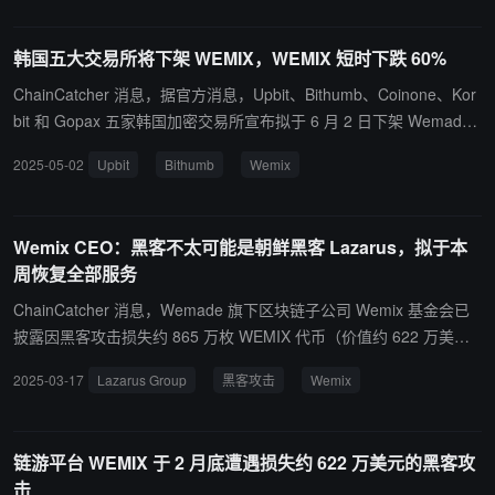
下架所引发争议的回应。DAXA 表示，除非出现特殊情况，否则应尊
重各交易所基于用户保护和市场判断所作的决定。
韩国五大交易所将下架 WEMIX，WEMIX 短时下跌 60%
ChainCatcher 消息，据官方消息，Upbit、Bithumb、Coinone、Kor
bit 和 Gopax 五家韩国加密交易所宣布拟于 6 月 2 日下架 Wemade
旗下区块链平台币 WEMIX，代币提款将于 7 月 2 日终止。 关于下架
2025-05-02
Upbit
Bithumb
Wemix
该特定代币的决策是通过韩国数字资产交易协会 DAXA 做出的，其成
员包括这五个平台，DAXA 认为 Wemix 基金会没有充分解决导致被
指定为投资谨慎加密货币的问题，在全面审查发行实体的可信度和安
Wemix CEO：黑客不太可能是朝鲜黑客 Lazarus，拟于本
全性后确定该资产不符合维持交易支持的标准。 受该消息影响，WE
周恢复全部服务
MIX 短时下跌 60% 至 0.25 USDT，现小幅回升至 0.38 USDT。
ChainCatcher 消息，Wemade 旗下区块链子公司 Wemix 基金会已
披露因黑客攻击损失约 865 万枚 WEMIX 代币（价值约 622 万美
元），其首席执行官 Kim Seok-hwan 表示，黑客不太可能是朝鲜组
2025-03-17
Lazarus Group
黑客攻击
Wemix
织 Lazarus Group，而是一名专业人士，通过窃取 NFT 平台 Nile 的
服务监控认证密钥渗透到系统中，据悉黑客为这次攻击准备了两个
月，然后通过创建异常交易进行了 15 次提款尝试，其中 13 次成
链游平台 WEMIX 于 2 月底遭遇损失约 622 万美元的黑客攻
功。 Kim Seok-hwan 还透露，计划于周五重新开放 Wemix 的全部服
击