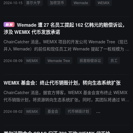
2024-10-15
首尔大学
加密货币
Wemade
WEMIX
“(即便如此)因为没有合同书被告方就说不能给职员一分钱也很奇
价值 10 亿韩元（约合 737,000 美元）的 WEMIX 代币引发争议之后
怪。” 此前消息，WEMIX 项目的开发公司 Wemade Tree（现已并入
做出的。
Wemade）的前任和现任员工对 Wemade 提起了一桩规模为 162 亿
Wemade 遭 27 名员工提起 162 亿韩元的赔偿诉讼，
韩元（约 1185 万美元）的损害赔偿诉讼。
涉及 WEMIX 代币发放承诺
ChainCatcher 消息，WEMIX 项目的开发公司 Wemade Tree（现已
并入 Wemade）的前任和现任员工对 Wemade 提起了一桩规模为 1
62 亿韩元（约 1185 万美元）的损害赔偿诉讼。 Wemade 在 8 月 9
2024-08-09
WEMIX
Wemade Tree
损害赔偿诉讼
员工
日的电子公告中透露，27 名 Wemade Tree 的前任和现任员工于 7
月 29 日提起诉讼，声称 Wemade Tree 曾承诺向他们发放 WEMIX
（Wemix），并要求 Wemade 进行损害赔偿。 Wemade 表示，原
WEMIX 基金会：终止代币销毁计划，转向生态系统扩张
告（前任和现任员工）要求的赔偿金额为 162 亿韩元（约 1185 万美
元），占公司资本的 4%。 此外，公司表示将通过法律代理人根据法
ChainCatcher 消息，据官方博客，WEMIX 基金会宣布终止 WEMIX
律程序进行应对。
代币销毁计划，将资源转向生态系统扩张。同时，其团队将通过 WE
MIX Pay 回购计划继续推进通缩代币经济，承诺将 WEMIX Pay 收入
2024-08-02
WEMIX
基金会
代币销毁计划
生态系统扩张
W
的至少 4-5% 用于回购。 据悉，WEMIX 基金会曾通过多种方式实施
代币销毁，包括六次大规模销毁、批量销毁和自动销毁。 此前消息，
今年 7 月 1 日的 Brioche 硬分叉中，基金会销毁了 4.35 亿 WEMIX