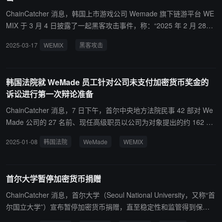
务，并将在新的区块链基础设施上升级安全措施。
ChainCatcher 消息，韩国上市游戏公司 Wemade 旗下链游平台 WE
MIX 于 3 月 4 日披露了一起黑客攻击事件，称：“2025 年 2 月 28
日，由于对 Play Bridge Vault 的恶意外部攻击，约 8,654,860 枚 WE
2025-03-17
WEMIX
黑客攻击
MIX 代币被异常提取。”WEMIX 称已立即采取行动防止进一步损害，
并与执法部门合作并追踪攻击者。3 月 13 日，WEMIX 基金会执行了
2000 万枚 WEMIX 代币，以减轻市场影响。 此外，据韩联社今日报
韩国法院就 WeMade 员工针对公司未支付加密货币奖金的
道，Wemix 在 2 月 28 日黑客攻击事件中造成的损失约 90亿 韩元
诉讼进行第一次辩论准备
（约合 622 万美元）。Wemix 基金会针对外界指责其公告延迟一
事，强调“从未有过隐瞒黑客攻击的想法或尝试”。Wemix 基金会代表
ChainCatcher 消息，7 日下午，首尔中央地方法院民事 42 部对 We
表示，“2 月 28 日发现黑客攻击后，我们立即关闭了受影响的服务器
Made 公司的 27 名前、现任高级职员以公司为对象提出的约 162 亿
并开始详细分析。当天，我们向首尔警察厅网络调查科提交了对身份
韩元的损害赔偿请求诉讼进行了第一次辩论准备。 在这些员工中，有
2025-01-08
韩国法院
WeMade
WEMIX
不明的攻击者的起诉书，目前国家调查局正在调查中。在入侵方法尚
些人仍在 WeMade 工作，由 Wemade Tree 子公司（WeMade 的前
未确定的情况下，仓促发布公告可能会暴露于进一步攻击的风险中，
区块链部门）的成员组成。该公司开发了 WEMIX，于 2020 年首次
因此没有立即发布公告。由于被盗资产大部分已被抛售，市场影响已
在加密货币交易所上市。WeMade 随后于 2022 年 2 月与 WeMade
首尔大学暂停加密货币捐赠
经发生，且难以保证没有进一步风险，如果立即公布，可能会引发市
Tree 合并。 在当天的辩论准备中，原原方代理人主张:“原告是开发
场恐慌。”
WEMIX 的职员，(与资方)签订了 WEMIX 开发补偿约定。条件是工作
ChainCatcher 消息，首尔大学（Seoul National University，又称“首
时间在 3 年以上。”接着还补充道:“公司方面有电子邮件说要向原告明
尔国立大学”）宣布暂停加密货币捐赠，直至稳定性和监管得到保
确承诺给予代币补偿。” 裁判部评价道:“原告的弱点是没有合同书”，
证，据悉这一举措是在游戏公司 Wemade 承诺向一家初创基金提供