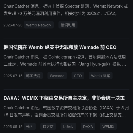
审查，同时检查相关及类似合约。行情显示，WEMIX 代币价格 24
ChainCatcher 消息，据链上侦探 Specter 监测，Wemix Network 或
小时下跌 16.65%。
发生超 70 万美元漏洞利用事件，相关地址为 0xC921...7EA2。
2026-07-26
Wemix Network
漏洞利用
韩国法院在 Wemix 纵案中无罪释放 Wemade 前 CEO
ChainCatcher 消息，据 Cointelegraph 报道，首尔南部地方法院周
二裁定，Wemade 前首席执行官张铉国（Jang Hyun-guk）操纵 WE
MIX 代币流通的指控不成立。 检方指控其在 2022 年隐瞒继续出售逾
2025-07-15
韩国法院
Wemade
CEO
Wemix 纵案
2 亿美元代币的事实，但法院认定缺乏故意操纵市场的证据。受此消
息影响，WEMIX 短线拉升，但仍较 2021 年高点下跌约 97%
DAXA：WEMIX 下架由交易所自主决定，非协会统一决策
ChainCatcher 消息，韩国数字资产交易所联合协会（DAXA）于 5 月
15 日发布声明，强调会员交易所对加密资产的下架（终止交易支
持）拥有自主决定权，DAXA 不干预此类决策。 此次声明被视为对近
2025-05-15
韩国
以太坊
比特币
DAXA
WEMIX
期 WEMIX 被 Bithumb、Coinone、Korbit 和 GOPAX 等交易所再次