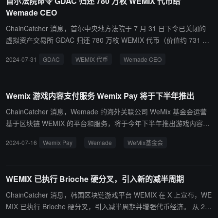
首尔法院命令 GDAC 归还 780 万枚 WEMIX 代币给
（占总发行量 40%），并实施区块铸造减半机制。
Wemade CEO
ChainCatcher 消息，首尔中央地方法院于 7 月 31 日下令已关闭的
虚拟资产交易所 GDAC 归还 780 万枚 WEMIX 代币（价值约 731 万
美元）给 Wemade 首席执行官 Park Kwan-ho。 法院支持了 Park K
2024-07-31
GDAC
WEMIX 代币
Wemade CEO
wan-ho 于 7 月 29 日提交的虚拟资产交付临时禁令申请。如 GDAC
在 30 天内未遵守命令，将从期限届满后每天向 Park 支付 300 万韩
元罚款。 法院驳回了 GDAC 关于 Park 涉嫌市场操纵和洗钱的指控，
Wemix 游戏内容支付服务 Wemix Pay 将于下半年推出
并指出 GDAC 可能未能维持 100% 的准备金率，这与其之前的声明
相矛盾。法院还暗示 GDAC 去年 4 月遭受的约 200 亿韩元（约 144
ChainCatcher 消息，Wemade 的海外关联公司 WeMix 基金会运营
8 万美元）黑客攻击所造成的损失可能未能完全追回。 据悉，GDAC
基于区块链 WEMIX 的平台和服务，将于今年下半年推出游戏内容支
于 7 月 16 日终止服务，导致 Park 无法提取剩余 WEMIX。
付服务“Wemix Pay”。 “Wemix Pay” 是一项可以使用Wemix币购买
2024-07-16
Wemix Pay
Wemade
WeMix基金会
各种游戏内内容的服务。使用 Wemix Pay 购买游戏内容的用户可以
获得 “Prime Points” 和 “Play Tokens” 作为奖励。
WEMIX 已执行 Brioche 硬分叉，引入新的减半周期
ChainCatcher 消息，韩国区块链游戏平台 WEMIX 在 X 上宣布，WE
MIX 已执行 Brioche 硬分叉，引入减半周期并增强代币经济。 从 20