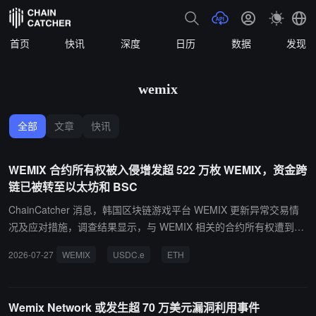
首页
快讯
深度
日历
数据
发现
wemix
全部
文章
快讯
WEMIX 合约所有权被入侵增发超 522 万枚 WEMIX，资金跨
链已被转至以太坊和 BSC
ChainCatcher 消息，韩国区块链游戏平台 WEMIX 更新异常交易情
况及应对措施，调查结果显示，与 WEMIX 相关的合约所有权遭到入
侵，攻击者未经授权增发约 5,225,525 WEMIX，后续兑换为约 30,7
2026-07-27
WEMIX
USDC.e
ETH
36 WEMIX 和 724,198.27 USDC.e。窃取的 USDC.e 通过桥转移至
Ethereum 和 BSC，兑换为 ETH、USDT 等资产，并部分存入中心化
交易所。攻击者钱包和资金流向已追踪，正在向交易所和稳定币发行
Wemix Network 或发生超 70 万美元漏洞利用事件
方申请冻结。目前确切原因仍在调查中，团队与外部专家正进行全面