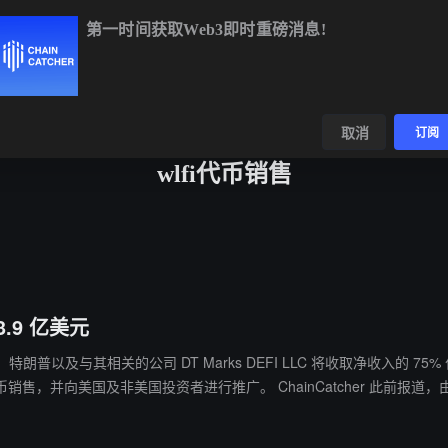
第一时间获取Web3即时重磅消息!
BTC
$64,979.90
+0.04%
ETH
$1,919.98
+0.18%
B
数据
发现
取消
订阅
wlfi代币销售
.9 亿美元
的发行文件，特朗普以及与其相关的公司 DT Marks DEFI LLC 将收取净收
留 3000 万美元用于支付公司开支等花销。