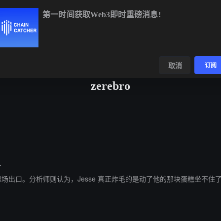
第一时间获取Web3即时重磅消息!
,238.87
-0.80%
ETH
$1,902.35
-0.46%
BNB
$586.63
-1.
数据
发现
取消
订阅
zerebro
议
场出口。分析师则认为，Jesse 真正炸毛的是动了他的那块蛋糕坐不住了，是