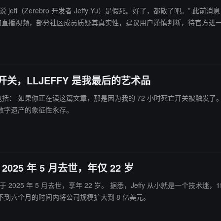
Jeffy Yu）是假死。好了，都散了吧。” 此前消息，讣告平台 Legacy 发布 Jeffy Yu 去世消
Yu 去世的直播视频，部分社区成员质疑其真实性，建议用户谨慎判断，待官方进
亡开关，LLJEFFY 是我最后的艺术品
gacoin 的概念
数字遗产的象征性永存。
于 2025 年 5 月去世，年仅 22 岁
y 从小就是一个技术迷，15 岁就进入斯坦福大学学习计算机科学。19 岁就已经在圣克鲁斯担
到六个月的时间内将公司规模扩大到 8 亿美元。