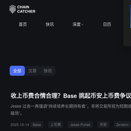
BTC
$64
首页
快讯
深度
日历
全部
文章
快讯
收上币费合情合理？Base 挑起币安上币费争
Jesse 过去一再强调“持续培养长期持有者”，非将交易所视为短期退
磁场”。
2025-10-14
Base
上币费
Jesse Pollak
币安
Zerebro