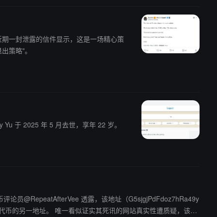
退出策略"。
 Yu 于 2025 年 5 月去世，享年 22 岁。
员@RepeatAfterVee 透露，该地址（G5sjgjPdFdoz7hRa49y
死讯的网站真实性遭质疑，该付