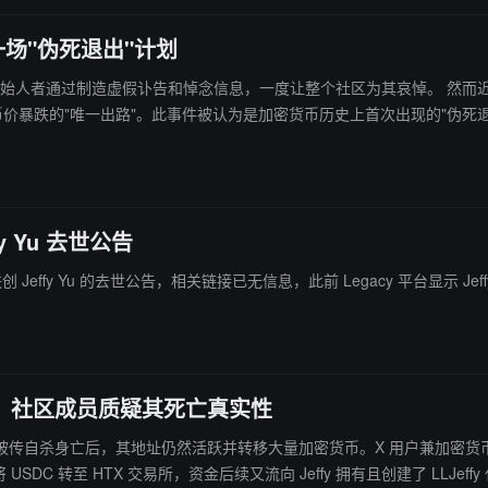
了一场"伪死退出"计划
通过制造虚假讣告和悼念信息，一度让整个社区为其哀悼。 然而近期一封泄露的信件显示，这是一场精心策
项目币价暴跌的"唯一出路"。此事件被认为是加密货币历史上首次出现的"伪死
fy Yu 去世公告
 联创 Jeffy Yu 的去世公告，相关链接已无信息，此前 Legacy 平台显示 Jeffy
抛售代币，社区成员质疑其死亡真实性
 Jeffy Yu 被传自杀身亡后，其地址仍然活跃并转移大量加密货币。X 用户兼加密货币评论
至 HTX 交易所，资金后续又流向 Jeffy 拥有且创建了 LLJeffy 代币的另一地址。 唯一看似证实其