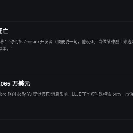
hective 等 X 用户怀疑其死讯真实性，认为“假装死亡”或是骗局脱身策略。
死亡
Daniele 发文称：“你们把 Zerebro 开发者（顺便说一句，他没死）当做某
事。”
065 万美元
rebro 联创 Jeffy Yu 疑似假死”消息影响，LLJEFFY 短时跌幅逾 50%，市