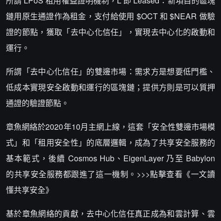
所謂 LPoS 租用權益證明機制，L 即 Leased：新項目的區塊
鏈用原生通證作為租金，支付給使用 $OCT 和 $NEAR 做驗
證的節點，獲取「去中心化信任」，實現去中心化的啟動和
運行。
所謂「去中心化信任」的雙邊市場：需求方是想要低門檻、
低成本實現安全啟動和運行的區塊鏈；提供方則是可以質押
通證的驗證節點。
章魚網絡於2020年10月主網上線，這套「安全性雙邊市場模
式」和「租用安全性」的底層邏輯，成為了共享安全服務的
基本範式，後續 Cosmos Hub、EigenLayer 乃至 Babylon
的共享安全服務都跟進了這一機制。>>>點擊查看《一文讀
懂共享安全》
基於章魚網絡的貢獻，去中心化信任真正成為和雲計算、雲