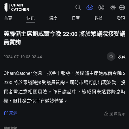
快訊
首頁
深度
日曆
數據
發現
美聯儲主席鮑威爾今晚 22:00 將於眾議院接受議
員質詢
2024-07-10 08:02:44
收藏
ChainCatcher 消息，据金十報導，美聯儲主席鮑威爾今晚 2
2:00 將於眾議院接受議員質詢。屆時市場可能出現波動，投
資者需注意相關風險。昨日講話中，鮑威爾未透露降息時
機，但其發言似乎有微妙轉變。
風險提示
來源
關聯標籤