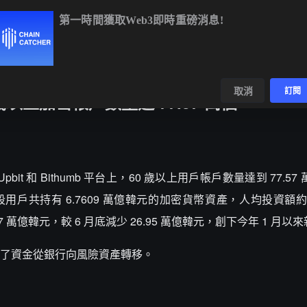
第一時間獲取Web3即時重磅消息!
BTC
$64,790.27
+0.29%
ETH
$1,911.35
+0.38%
BN
數據
發現
取消
訂閱
以上加密帳戶數量達 77.57 萬個
 和 Bithumb 平台上，60 歲以上用戶帳戶數量達到 77.57 
齡段用戶共持有 6.7609 萬億韓元的加密貨幣資產，人均投資額約為
萬億韓元，較 6 月底減少 26.95 萬億韓元，創下今年 1 月以
了資金從銀行向風險資產轉移。