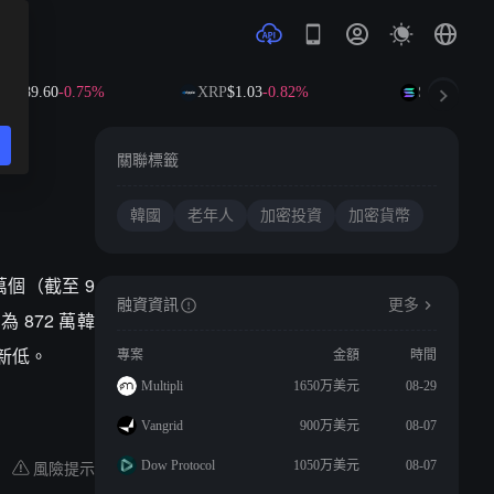
B
$589.60
-0.75%
XRP
$1.03
-0.82%
SOL
$73.66
+
關聯標籤
韓國
老年人
加密投資
加密貨幣
萬個（截至 9
融資資訊
更多
 872 萬韓
來新低。
專案
金額
時間
Multipli
1650万美元
08-29
Vangrid
900万美元
08-07
風險提示
Dow Protocol
1050万美元
08-07