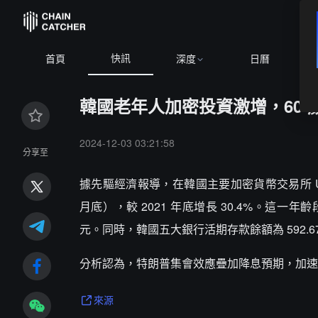
快訊
首頁
深度
日曆
韓國老年人加密投資激增，60 歲
2024-12-03 03:21:58
分享至
據先驅經濟報導，在韓國主要加密貨幣交易所 Upbit
月底），較 2021 年底增長 30.4%。這一年
元。同時，韓國五大銀行活期存款餘額為 592.67 
分析認為，特朗普集會效應疊加降息預期，加速
來源