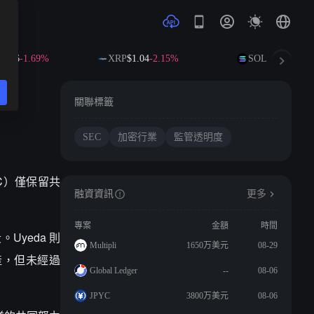
.36
-1.69%
XRP
$1.04
-2.15%
SOL
$73.23
-1.50
關聯標籤
SEC
加密行業
監管透明度
SEC）僅保留共
融資資訊
更多
專案
金額
時間
Uyeda 則
Multipli
1650万美元
08-29
產，但未經過
Global Ledger
--
08-06
JPYC
3800万美元
08-06