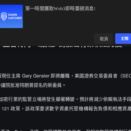
第一時間獲取Web3即時重磅消息!
BTC
$64,563.57
-0.19%
ETH
$1,908.70
+0.78%
BNB
$591
數據
發現
取消
訂閱
25 年監管轉向，或減少對加密行業執法力度
 報導，隨著現任主席 Gary Gensler 即將離職，美國證券交易委員會（
da，等待參議院批准特朗普提名的新委員。
C 對加密行業的監管立場將發生顯著轉變，預計將減少依賴執法手段。
 121 政策，該政策要求數字資產托管機構報告負債和相應資