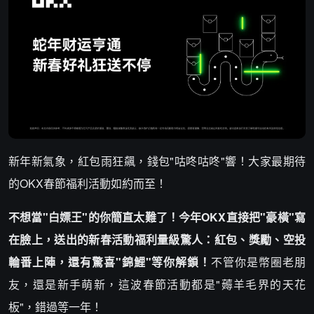
新年新氣象，紅包雨狂飆，錢包"咕咚咕咚"響！大家最期待
的OKX春節福利活動如約而至！
不想當"白嫖王"的你簡直太難了！今年OKX直接把"豪橫"寫
在臉上，送出的新春活動福利量級驚人：紅包、獎勵、空投
輪番上陣，還有驚喜"錦鯉"等你解鎖！
不管你是幣圈老朋
友，還是新手萌新，這波春節活動都是"薅羊毛界的天花
板"，錯過等一年！