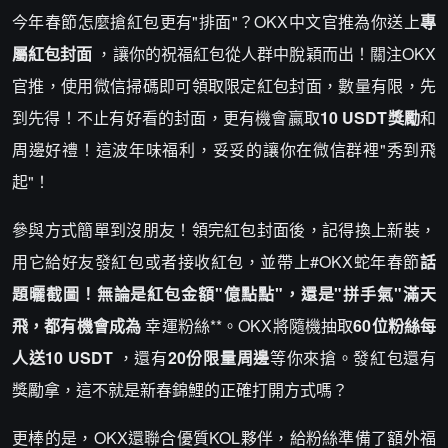
今年春節怎麼搶紅包更有"排面"？OKX中文官推為你送上
專
屬紅包封面
，讓你的祝福紅包從人群中脫穎而出！關注OKX
官推，使用微信掃碼即可領取限定紅包封面，數量有限，先
到先得！不止有好看的封面，更有機會贏取
10 USDT獎勵
和
周邊好禮！這波年味福利，妥妥的讓你在微信群裡"秀到飛
起"！
參與方式簡單到沒朋友！領完紅包封面後，記得換上新裝，
用它給好友發紅包或者接收紅包，並帶上#OKX蛇年春節
話
題曬截圖！無論是紅包金額"億點點"，還是"拼手氣"滿天
飛，都有機會成為
幸運粉絲**。OKX將隨機抽取
60位粉絲每
人送10 USDT
，還有
20份限量周邊
等你來搶。發紅包還有
獎勵拿，這不就是新春錦鯉的正確打開方式嗎？
更棒的是，OKX還聯合優質KOL夥伴，給粉絲準備了額外福