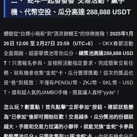
機、代幣空投、瓜分高達 288,888 USDT
體驗從"白嫖小萌新"到"頂流錦鯉王"的快樂進階！
2025年1月
26日 12:00 至 2月27日 23:59（UTC+8）
，OKX春節活動
全面開啟，超豪華獎池等你瓜分，
總獎池高達288,888 USD
T
！只需報名參與，並按照活動指定要求，完成簡單交易任
務，就有機會收集"金蛇"卡，瓜分豐厚獎勵！這次的獎品也
是"卷"到極致：不僅有PENGU幣、ZKJ幣、SKL幣、USD
T，還有超人氣的JAMBO手機，簡直讓人直呼"yyds"！
怎么玩？劃重點！首先點擊"立即參加"按鈕，確認狀態變
為"已參加"後即可開始狂歡！交易越多，瓜分獎池的份額就
越大，手速和交易力拉滿的小夥伴，就能兌換"金蛇"卡參與
動態獎池瓜分。只要收集到≥1張'金蛇'卡
，你就有機會分走