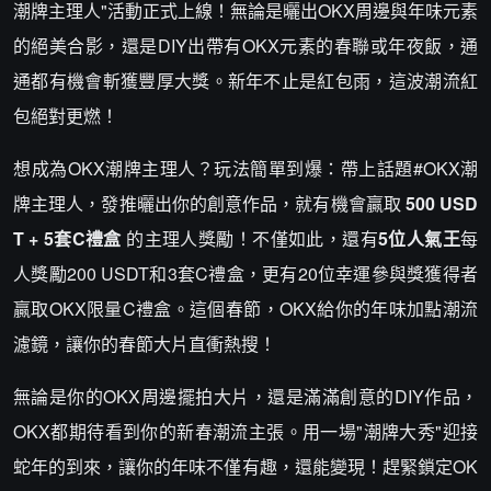
潮牌主理人"活動正式上線！無論是曬出OKX周邊與年味元素
的絕美合影，還是DIY出帶有OKX元素的春聯或年夜飯，通
通都有機會斬獲豐厚大獎。新年不止是紅包雨，這波潮流紅
包絕對更燃！
想成為OKX潮牌主理人？玩法簡單到爆：帶上話題#OKX潮
牌主理人，發推曬出你的創意作品，就有機會贏取
500 USD
T + 5套C禮盒
的主理人獎勵！不僅如此，還有
5位人氣王
每
人獎勵200 USDT和3套C禮盒，更有20位幸運參與獎獲得者
贏取OKX限量C禮盒。這個春節，OKX給你的年味加點潮流
濾鏡，讓你的春節大片直衝熱搜！
無論是你的OKX周邊擺拍大片，還是滿滿創意的DIY作品，
OKX都期待看到你的新春潮流主張。用一場"潮牌大秀"迎接
蛇年的到來，讓你的年味不僅有趣，還能變現！趕緊鎖定OK