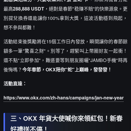
最高
288,888 USDT
，絕對是春節"稳赚不賠"的快樂源泉。更
別提兌換券還能讓你100%拿到大獎，這波活動穩到飛起，
想不參與都難！
活動結束後獎勵將在15個工作日內發放，瞬間讓你的春節餘
額多一筆"驚喜之財"。別等了，趕緊叫上幣圈好友一起衝！
還不點"立即參加"，難道要等到朋友圈曬"JAMBO手機"時再
後悔嗎？
今年春節，OKX陪你"蛇"上巔峰，發發發！
活動直達：
https://www.okx.com/zh-hans/campaigns/jan-new-year
三、OKX 年貨大使喊你來領紅包！新春
好禮送不停！