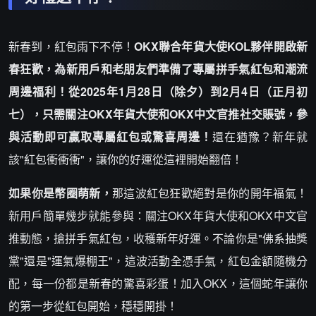
新春到，紅包雨下不停！
OKX聯合年貨大使KOL夥伴開啟新
春狂歡，為新用戶和老朋友們準備了專屬拼手氣紅包和潮流
周邊福利！從2025年1月28日（除夕）到2月4日（正月初
七），只需關注OKX年貨大使和OKX中文官推社交賬號，參
與活動即可贏取專屬紅包或驚喜周邊！
還在猶豫？新年就
該"紅包衝衝衝"，讓你的好運從這裡開始翻倍！
如果你是幣圈萌新，
那這波紅包狂歡絕對是你的開年福氣！
新用戶簡單幾步就能參與：關注OKX年貨大使和OKX中文官
推動態，搶拼手氣紅包，收穫新年好運。不論你是"佛系抽獎
黨"還是"運氣爆棚王"，這波活動全憑手氣，紅包金額隨機分
配，每一份都是新春的驚喜彩蛋！加入OKX，這個蛇年讓你
的第一步從紅包開始，穩穩開掛！