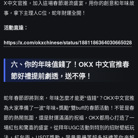
X中文官推，加入這場春節潮流盛宴，用你的創意和年味故
事，拿下主理人C位，蛇年財運全開！
活動直達：
https://x.com/okxchinese/status/1881186364030665028
六、你的年味值錢了！OKX 中文官推春
節好禮提前劇透，送不停！
蛇年春節即將到來，年味怎麼才能更"值錢"？OKX中文官推
為大家準備了一波"年味+獎勵"雙buff的春節活動！不管是春
節的熱鬧氛圍，還是財運滿滿的祝福，OKX都用心打造了一
場紅包和驚喜的盛宴。從拜年UGC活動到特別的招財壁紙玩
法，紅包雨、USDT獎勵、限量周邊等超多好禮等你來解