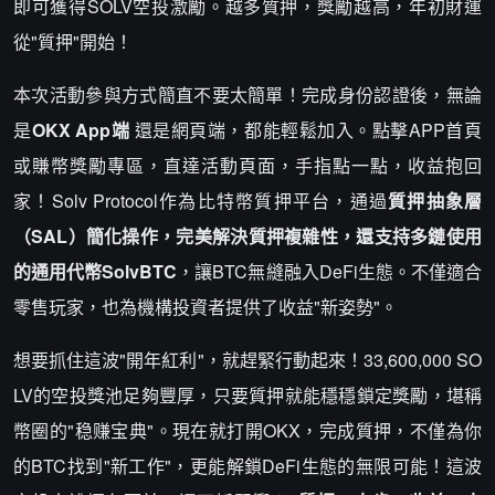
即可獲得SOLV空投激勵。越多質押，獎勵越高，年初財運
從"質押"開始！
本次活動參與方式簡直不要太簡單！完成身份認證後，無論
是
OKX App端
還是網頁端，都能輕鬆加入。點擊APP首頁
或賺幣獎勵專區，直達活動頁面，手指點一點，收益抱回
家！Solv Protocol作為比特幣質押平台，通過
質押抽象層
（SAL）簡化操作，完美解決質押複雜性，還支持多鏈使用
的通用代幣SolvBTC
，讓BTC無縫融入DeFi生態。不僅適合
零售玩家，也為機構投資者提供了收益"新姿勢"。
想要抓住這波"開年紅利"，就趕緊行動起來！33,600,000 SO
LV的空投獎池足夠豐厚，只要質押就能穩穩鎖定獎勵，堪稱
幣圈的"稳赚宝典"。現在就打開OKX，完成質押，不僅為你
的BTC找到"新工作"，更能解鎖DeFi生態的無限可能！這波