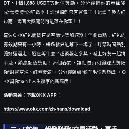
DT、1個1,888 USDT
等超值獎勵，分分鐘把你的春節變
成"發發發"的狂歡季！誰說錦鯉只有運氣王才能當？參與紅
包雨，驚喜大獎隨時可能落在你頭上！
這波OKX紅包雨簡直是春節快樂加速器！但劃重點：紅包的
有效期只有一小時
，錯過就只能等下一場了，盯緊時間點別
讓好運溜走。還在等什麼？趕緊報名參與，喊上好友一起拼
手速，躺贏超值獎勵！這個春節，讓紅包雨和錦鯉大獎陪
你"財運亨通、紅包爆滿"，分分鐘體驗"薅羊毛快樂巔峰"，O
KX幫你"蛇"出人生贏家的新高度！
活動直達：下載OKX APP：
https://www.okx.com/zh-hans/download
二、"蛇年一起發發發"交易活動，贏手