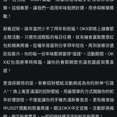
鎖。這個春節，讓我們一起用年味點燃好運，用參與解鎖獎
勵！
辭舊迎新，過年當然少不了拜年和祝福！OKX即將上線春節
主題活動，只需完成輕鬆的每日任務，就有機會贏取豐厚紅
包和精美周邊。從曬年夜飯到分享拜年短信，再到家鄉非遺
民俗展示，你的每一份年味都將變得"值錢"。活動期間，OK
X紅包雨將準時降臨，讓你的春節瞬間充滿氛圍感與驚喜
感！
更值得期待的是，新春招財壁紙活動將成為你的財神"引路
人"！換上寓意滿滿的招財壁紙，用最簡單的方式開啟你的蛇
年好運旅程。不僅能讓你的手機充滿新春氣息，更有機會抽
中USDT獎勵和限量周邊。關注OKX中文官推，活動即將揭
曉，鎖定新春驚喜，一起迎接好運滾滾的蛇年新篇章！