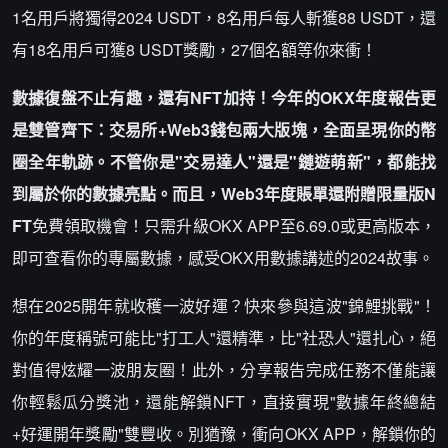
1名用戶將獨得2024 USDT，8名用戶每人斬獲88 USDT，還
有18名用戶可獲8 USDT獎勵，27個名額等你來衝！
數據復盤不止有趣，還有NFT加持！今年的OKX年度報告更
是雙管齊下：交易所+Web3錢包兩大版塊，全面呈現你的幣
圈全年軌跡。不管你是"交易達人"還是"鏈遊萌新"，都能找
到屬於你的數據亮點。而且，Web3年度賬單還附贈限量版N
FT
免費領取機會！只需升級OKX APP至6.69.0或更高版本，
即可查看你的專屬數據，感受OKX用數據講述的2024故事。
想在2025開年就收穫一波好運？快來參與這波"錦鯉挑戰"！
你的年度稱號可能比"打工人"還精準，比"社恐人"還扎心，絕
對值得炫耀一波朋友圈！此外，分享報告完成任務不僅能讓
你輕鬆瓜分獎池，還能解鎖NFT，直接實現"數據年終總結
+好運開年獎勵"雙豐收。別猶豫，衝向OKX APP，解鎖你的