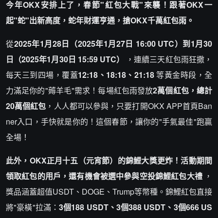
今年OKX安排上了，春節"紅包大戰"來襲！跟著OKX一
起"蛇"出新高度，蛇年財運亨通，搶OKX千萬紅包雨。
從
2025年1月28日（2025年1月27日 16:00 UTC）到1月30
日（2025年1月30日 15:59 UTC）
，連續三天紅包雨狂撒，
每天三到四場，覆蓋
12:18、18:18、21:18
等黃金時段，全
力滿足你的"薅羊毛"需求！每場紅包雨發放
2萬個紅包，總計
20萬個紅包
，人人都可以參與，只要打開OKX APP首頁Ban
ner入口，手快就是你的！這個春節，讓你的"手氣最佳"跑贏
全場！
此外，OKX正月十五（元宵節）的錦鯉大獎更炸！活動期間
領取紅包的用戶，還有機會被選中參與空投錦鯉紅包大禮
，
獎品涵蓋超值USDT、DOGE、Trump等幣種。錦鯉紅包直接
將"豪橫"拉滿：
3個188 USDT、3個388 USDT、3個666 US