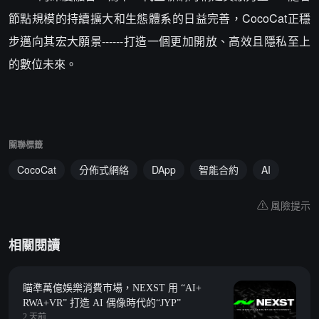
節點規模的持續擴大和生態體系的日益完善，CocoCat正穩
步邁向其宏大願景------打造一個更加開放、高效且隱私至上
的數位未來。
關聯標籤
CocoCat
分佈式網絡
DApp
智能合約
AI
風險提示
相關閱讀
瞄準萬億娛樂消費市場，NEXST 用 “AI+
RWA+VR” 打造 AI 偶像時代的“JYP”
2 天前