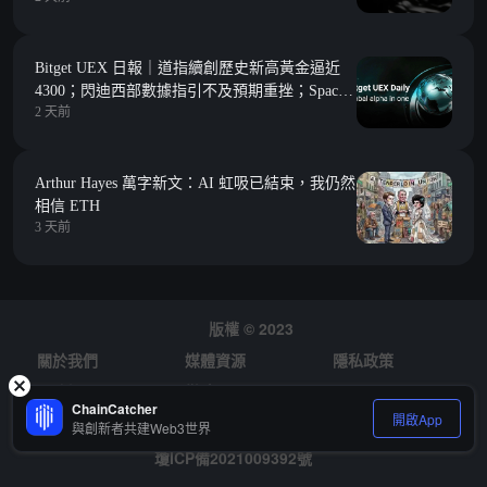
Bitget UEX 日報｜道指續創歷史新高黃金逼近
4300；閃迪西部數據指引不及預期重挫；SpaceX
2 天前
迎首次大解禁 (2026年08月06日)
Arthur Hayes 萬字新文：AI 虹吸已結束，我仍然
相信 ETH
3 天前
版權 © 2023
關於我們
媒體資源
隱私政策
風險提示
徵才
ChainCatcher
開啟App
與創新者共建Web3世界
瓊ICP備2021009392號