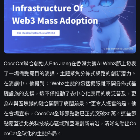
CocoCat聯合創始人Eric Jiang在香港共識AI Web3節上發表
了一場備受矚目的演講，主題聚焦分佈式網路的創新潛力。
在演講中，他提到："Web3生態的迅猛擴張離不開分佈式基
礎設施的支撐，這不僅推動了去中心化應用的廣泛普及，更
為AI與區塊鏈的融合開闢了廣闊前景。"更令人振奮的是，他
在會場宣布，CocoCat全球節點數已正式突破30萬。這些節
點覆蓋從北美科技核心區域到亞洲創新前沿，清晰勾勒出Co
coCat全球化的生態佈局。