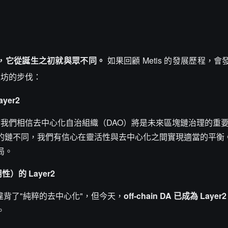
r2"，它從誕生之初就與眾不同。
如果回顧 Metis 的發展歷程，
太坊的步伐：
yer2
，我們相信去中心化自治組織（DAO）將是未來區塊鏈治理的重
的鏈不同，我們有信心在靈活性與去中心化之間實現適當的平衡
局。
）的 Layer2
違背了"純粹的去中心化"，但今天，
off-chain DA 已成為 Lay
。