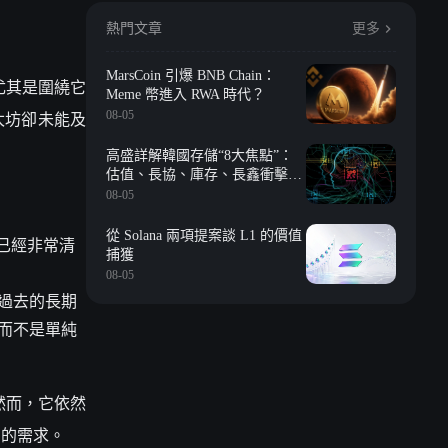
熱門文章
更多
MarsCoin 引爆 BNB Chain：
尤其是圍繞它
Meme 幣進入 RWA 時代？
太坊卻未能及
08-05
高盛詳解韓國存儲“8大焦點”：
估值、長協、庫存、長鑫衝擊、
回購等
08-05
從 Solana 兩項提案談 L1 的價值
已經非常清
捕獲
08-05
過去的長期
而不是單純
然而，它依然
態的需求。