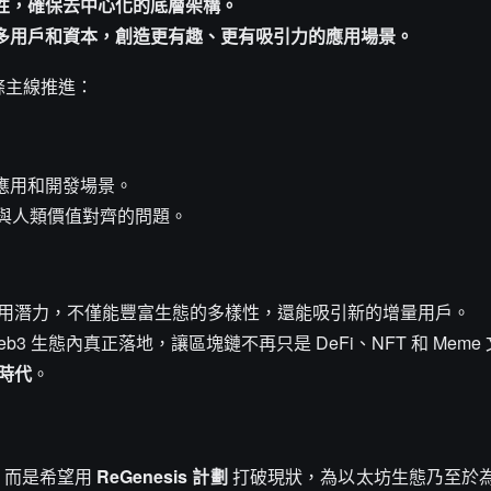
性，確保去中心化的底層架構。
多用戶和資本，創造更有趣、更有吸引力的應用場景。
兩條主線推進：
應用和開發場景。
I 與人類價值對齊的問題。
用潛力，不僅能豐富生態的多樣性，還能吸引新的增量用戶。
Web3 生態內真正落地，讓區塊鏈不再只是 DeFi、NFT 和 Meme
時代
。
，而是希望用
ReGenesis 計劃
打破現狀，為以太坊生態乃至於