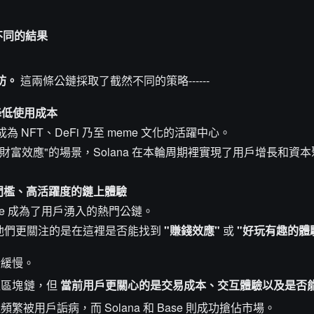
略，不同的結果
太坊。
這兩條公鏈採取了截然不同的策略------
降低使用成本
a 成為 NFT、DeFi 乃至 meme 文化的活躍中心。
富效應"的場景，Solana 在本輪周期裡實現了用戶增長和資
打造低門檻、高活躍度的鏈上體驗
Base 成為了用戶湧入的熱門公鏈。
，他們更關注的是在這裡是否能找到
"賺錢效應"
或
"好玩有趣的體
於緩慢。
程區塊鏈，但
當前用戶更關心的是交易成本、交互體驗以及是否
被用戶詬病，而 Solana 和 Base 則成功搶佔市場。