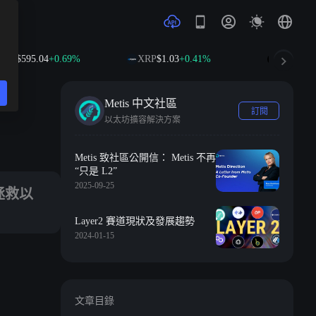
595.04
+0.69%
XRP
$1.03
+0.41%
SOL
$75.22
+2
Metis 中文社區
訂閱
以太坊擴容解決方案
乃至 AI 時代的人類未來的團隊。
Metis 致社區公開信： Metis 不再
“只是 L2”
2025-09-25
拯救以
Layer2 賽道現狀及發展趨勢
2024-01-15
文章目錄