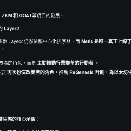
了
ZKM 和 GOAT
等項目的發展。
ayer2
 Layer2 仍然依賴中心化排序器，而
Metis 是唯一真正上
續。
應市場的角色，而是
主動推動行業變革的行動者
。
是要
再次扮演改變者的角色，推動 ReGenesis 計劃，為以太
鏈生態的核心矛盾
：