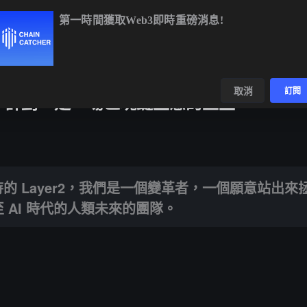
第一時間獲取Web3即時重磅消息!
BTC
$64,939.02
-0.09%
ETH
$1,918.89
+0.22%
BNB
$
數據
發現
取消
訂閱
esis 計劃，是一場區塊鏈生態的重生
yer2，我們是一個變革者，一個願意站出來拯救以太坊生態，甚至整個 Web3 
等待的 Layer2，我們是一個變革者，一個願意站出來
至 AI 時代的人類未來的團隊。