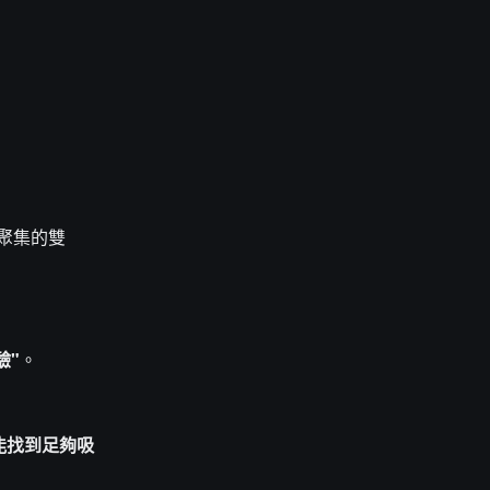
本聚集的雙
驗"
。
能找到足夠吸