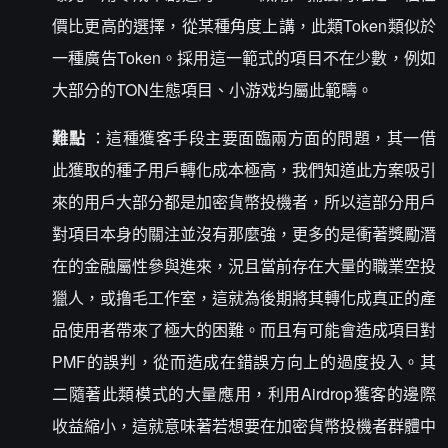
價比更高的選擇，從某種角度上講，此類Token類似於
一種廣告Token。採用這一範式的項目不在少數，例如
大部分的TON生態項目、小游戏均屬此範疇。
難點
：這種獲客手段主要面臨兩方面的問題，其一借
此獲取的種子用戶轉化成本極高，我們知道此方案吸引
來的用戶大部分都是加密貨幣投機者，所以這部分用戶
對項目本身的關注並沒有那麼強，更多的是衝著獎勵潛
在的金融屬性參與進來，況且當前存在大量的職業空投
獵人，或撸毛工作室，這就為後期將其轉化成真正的產
品使用者帶來了極大的困難。而且有可能會造成項目對
PMF的誤判，從而造成在錯誤方向上的過度投入。其
二隨著此類模式的大量應用，利用Airdrop獲客的邊際
收益縮小，這就意味著若想要在加密貨幣投機者群體中