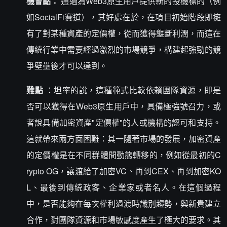
機會點：
通過為Web3原生用戶提供新的投機標的（例
如SocialFi賽道），其好處在於，在項目初始階段即擁
有了對某種資產的定價權，從而獲得壟斷利潤，而這在
傳統行業中需要經過激烈的市場競爭，構建起強勁的競
爭壁壘後才可以達到。
難點
：坦率的說，這種範式比較依賴團隊資源，即是
否可以獲得在Web3原生用戶中，具備極強號召力，或
者說具備加密資產"定價權"的人或機構的認可和支持。
這就帶來兩方面困難：其一隨著市場的發展，加密資產
的定價權是在不同群體間動態轉移的，例如從最初的C
rypto OG，讓渡給了加密VC、再到CEX、再到加密KO
L、最後到傳統政客、企業家或者名人。在這個過程
中，是否能夠在每次權利過渡時識別趨勢，與新貴建立
合作，對團隊資源和市場敏感度產生了極大的要求。其