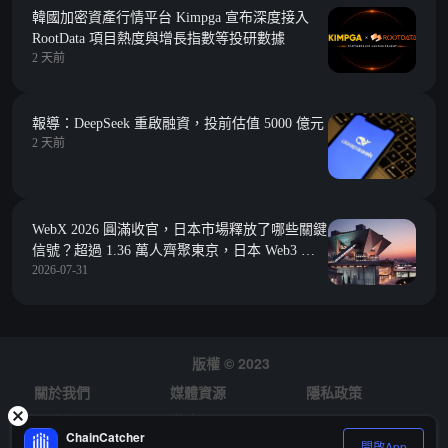
韓國加密資產行情平台 Kimpga 宣布深度接入
RootData 項目熱度與增長指數等投研數據
2 天前
報導：DeepSeek 重啟融資，投前估值 5000 億元
2 天前
WebX 2026 圓滿收官，日本市場釋放了哪些關鍵
信號？超過 1.36 萬人齊聚東京，日本 Web3 全
2026-07-31
球影響力持續提升
版權 © 2023
關於我們
媒體資源
隱私政策
風險提示
徵才
ChainCatcher
開啟App