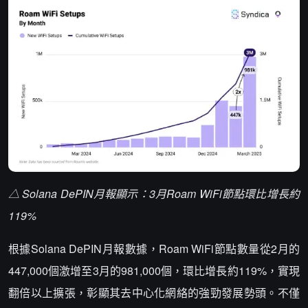
△ Solana DePIN月報顯示：3月Roam WiFi節點環比增長約
119%
根據Solana DePIN月報數據，Roam WiFi節點數量從2月的
447,000個激增至3月的981,000個，環比增長約119%，實現
翻倍以上擴張，彰顯其去中心化網絡的強勁發展勢頭。不僅