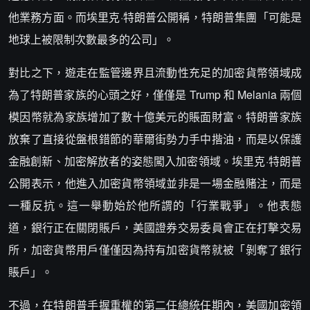
他業務方面。而埃里克·特朗普公開稱，特朗普集團「可能是
地球上被限制次數最多的公司」。
對比之下，遊走在監管邊界且流動性充足的加密貨幣領域成
為了特朗普家族的心頭之好，僅僅是 Trump 和 Melania 兩個
模因幣就為家族增加了數十億美元的賬面財富。特朗普家族
放棄了直接從盤根錯節的華爾街勢力手中揩油，而是以保護
金融創新、加密解放者的姿態闖入加密領域。埃里克·特朗普
公開表示，他進入加密貨幣領域並非是一場金融賭注，而是
一種反抗。這一舉動始於他所謂的「行業戰爭」。他表態
道，銀行正在關閉賬戶，美國證券交易委員會正在打擊交易
所，加密貨幣用戶僅僅因為持有加密貨幣就被「剝奪了銀行
賬戶」。
不過，在特朗普手握重權的第二任總統任期內，美國加密領