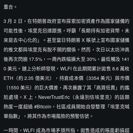
重合。
3 月 2 日，在特朗普政府宣布探索加密資產作為國家儲備的
可能性後，埃里克迅速跟進，呼籲「長期持有加密貨幣，未
來是去中心化的」。甚至當日特朗普 X 賬號上宣布國家儲備
的推文都與埃里克有脫不開的關係。然而，次日以太坊沖高
後再次閃崩 17.5%，一周內跌幅擴大至 30%，最低觸及 141
0 美元。鏈上分析師發現，WLFI 在此期間累計拋售 8.6 萬枚
ETH（約 2.35 億美元），持倉成本價（3354 美元）與市價
（1550 美元）的巨大價差，再次暴露了其「高買低賣」的尷
尬處境。X 上，NeverTrustEric（永遠別信埃里克）的話題
熱度一度超過 #Bitcoin，社區成員開始自發整理「埃里克喊
單指數」，將其作為市場風險的預警信號。
一時間，WLFI 成為市場矛頭所指，拋售造成的賬面虧損超