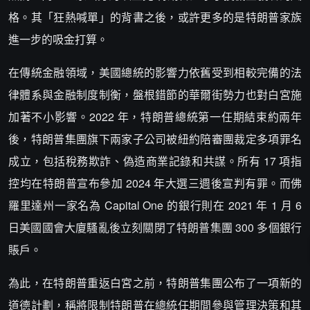
格。其「狂熱喊單」的背書之後，或許更多的是特朗普家族
進一步的吸金打算。
在傳統金融領域，美國總統的影響力依舊受到相較完備的法
律體系與金融制度制衡，盤根錯節的華爾街勢力也對白宮施
加著不小影響。2022 年，特朗普總統第一任期結束約兩年
後，特朗普集團旗下兩家子公司被紐約陪審團裁定多項罪名
成立，包括稅務欺詐、偽造商業記錄和共謀。所有 17 項指
控均在特朗普宣布參加 2024 年大選三週後宣判有罪。而佛
羅里達州一家名為 Capital One 的銀行則在 2021 年 1 月 6
日美國國會大廈騷亂後立刻關閉了特朗普集團 300 多個銀行
賬戶。
為此，在特朗普重返白宮之前，特朗普集團公布了一項新的
道德計劃，稱將限制特朗普在總統任期間參與管理決策和其