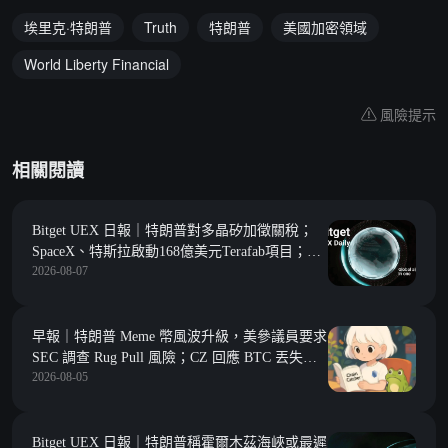
埃里克·特朗普
Truth
特朗普
美國加密領域
World Liberty Financial
風險提示
相關閱讀
Bitget UEX 日報｜特朗普對多晶矽加徵關稅；
SpaceX、特斯拉啟動168億美元Terafab項目；今
2026-08-07
夜非農數據來襲 (2026年08月 07 日）
早報｜特朗普 Meme 幣風波升級，美參議員要求
SEC 調查 Rug Pull 風險；CZ 回應 BTC 丟失數
2026-08-05
據，若數據準確，加密貨幣存放在交易所比自行
托管更安全
Bitget UEX 日報｜特朗普稱霍爾木茲海峽或最遲