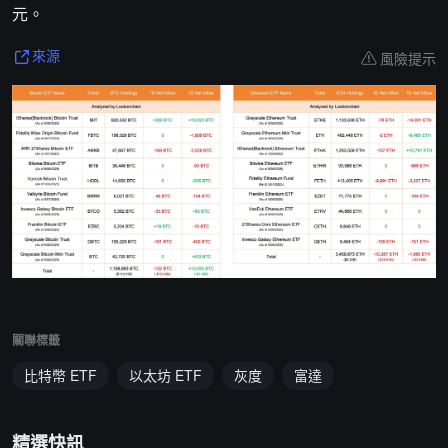
元。
風險提示
來源
關聯標籤
比特幣 ETF
以太坊 ETF
灰度
富達
精選快訊