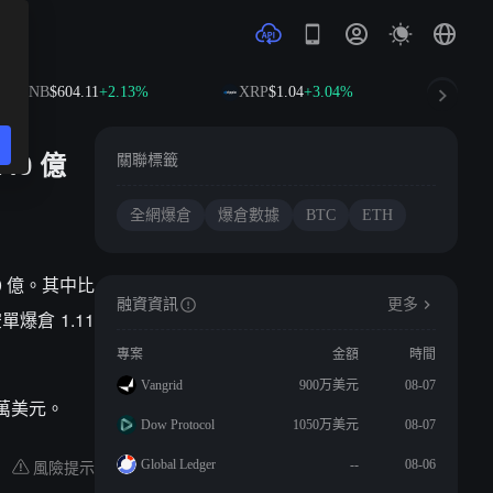
BNB
$604.11
+2.13%
XRP
$1.04
+3.04%
SOL
$
40 億
關聯標籤
全網爆倉
爆倉數據
BTC
ETH
40 億。其中比
融資資訊
更多
單爆倉 1.11
專案
金額
時間
Vangrid
900万美元
08-07
1 萬美元。
Dow Protocol
1050万美元
08-07
風險提示
Global Ledger
--
08-06