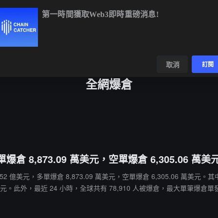
第一時間獲取Web3即時重磅消息!
$64,848.18
+0.22%
ETH
$1,914.14
+0.01%
BNB
$592.72
數據
發現
取消
訂閱
全網爆倉
倉 8,873.09 萬美元，空單爆倉 6,305.06 萬美
爆倉 1.52 億美元，多單爆倉 8,873.09 萬美元，空單爆倉 6,305.06 萬美
此外，最近 24 小時，全球共有 78,910 人被爆倉，最大單筆爆倉單發生在 Hyper