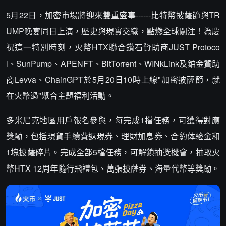
5月22日，加密市場將迎來雙重盛事------比特幣披薩節與TR
UMP晚宴同日上演，歷史與現實交織，點燃全球關注！為慶
祝這一特別時刻，火幣HTX聯合鑽石贊助商JUST Protoco
l、SunPump、APENFT、BitTorrent、WINkLink及鉑金贊助
商Levva、ChainGPT於5月20日10時上線"加密披薩節，就
在火幣過"聚合主題福利活動。
多米尼克地區用戶報名參與，每完成1檔任務，可獲得對應
獎勵，包括現貨手續費返現券、理財加息券、合約体验金和
1塊披薩碎片。完成全部5檔任務，可解鎖抽獎機會，抽取火
幣HTX 12周年隨行飛禮包、萬張披薩券、海量代幣等獎勵。