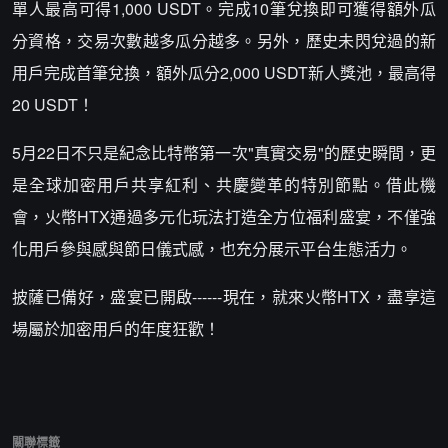
單人最高可得1,000 USDT。完成10筆兌換即可獲得額外瓜
分資格，交易次數越多瓜分越多。另外，歷史未閃兌過的新
用戶完成首筆兌換，額外瓜分2,000 USDT新人獎池，最高得
20 USDT！
5月22日不只是紀念比特幣第一次"真實交易"的歷史瞬間，更
是全球加密用戶共享紅利、共慶變革的特別節點。借此機
會，火幣HTX通過多元化玩法打造全方位福利盛宴，不僅強
化用戶參與感與節日儀式感，也充分展示平台生態活力。
披薩已備好，盛宴已開啟------現在，就來火幣HTX，盡享這
場屬於加密用戶的年度狂歡！
關聯標籤