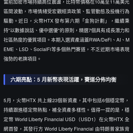
當前加密市場持續高位震盪，比特幣價格在10萬至11萬美元
區間波動，市場情緒受宏觀經濟政策、監管動態及投機行為
驅動。近日，火幣HTX 發布第六期「金狗計劃」，繼續秉
持"以數據說話、優中選優"的原則，精選7個具有成長潛力和
社區熱度的優質項目。本期入選資產涵蓋RWA/DeFi、AI、M
EME、LSD、SocialFi等多個熱門賽道，不乏近期市場表現
強勢的老牌項目。
六期亮點：5 月新幣表現活躍，賽道分佈均衡
5月，火幣HTX 共上線23個新資產，其中包括6個穩定幣，
持續跟進穩定幣熱點，補全資產多樣性。值得一提的是，穩
定幣 World Liberty Financial USD（USD1）在火幣HTX 全
網首發，其發行方 World Liberty Financial 由特朗普家族背