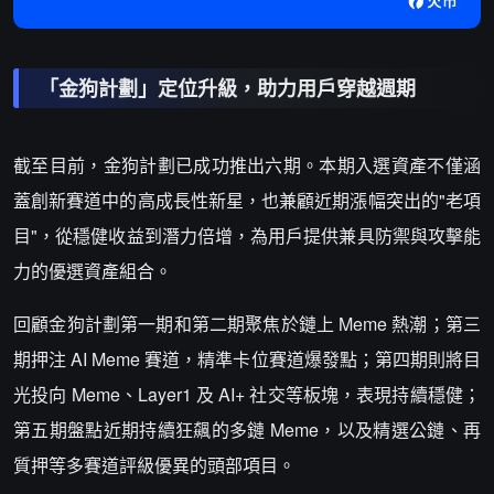
「金狗計劃」定位升級，助力用戶穿越週期
截至目前，金狗計劃已成功推出六期。本期入選資產不僅涵
蓋創新賽道中的高成長性新星，也兼顧近期漲幅突出的"老項
目"，從穩健收益到潛力倍增，為用戶提供兼具防禦與攻擊能
力的優選資產組合。
回顧金狗計劃第一期和第二期聚焦於鏈上 Meme 熱潮；第三
期押注 AI Meme 賽道，精準卡位賽道爆發點；第四期則將目
光投向 Meme、Layer1 及 AI+ 社交等板塊，表現持續穩健；
第五期盤點近期持續狂飆的多鏈 Meme，以及精選公鏈、再
質押等多賽道評級優異的頭部項目。