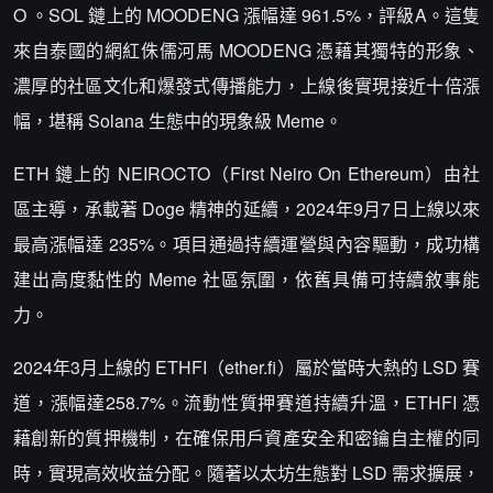
O 。SOL 鏈上的 MOODENG 漲幅達 961.5%，評級A。這隻
來自泰國的網紅侏儒河馬 MOODENG 憑藉其獨特的形象、
濃厚的社區文化和爆發式傳播能力，上線後實現接近十倍漲
幅，堪稱 Solana 生態中的現象級 Meme。
ETH 鏈上的 NEIROCTO（First Neiro On Ethereum）由社
區主導，承載著 Doge 精神的延續，2024年9月7日上線以來
最高漲幅達 235%。項目通過持續運營與內容驅動，成功構
建出高度黏性的 Meme 社區氛圍，依舊具備可持續敘事能
力。
2024年3月上線的 ETHFI（ether.fi）屬於當時大熱的 LSD 賽
道，漲幅達258.7%。流動性質押賽道持續升溫，ETHFI 憑
藉創新的質押機制，在確保用戶資產安全和密鑰自主權的同
時，實現高效收益分配。隨著以太坊生態對 LSD 需求擴展，