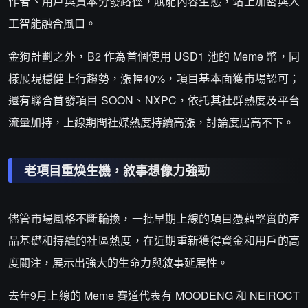
作者、用戶與資本分發路徑，賦能內容生態，站上加密與人
工智能融合風口。
金狗計劃之外，B2 作為首個使用 USD1 池的 Meme 幣，同
樣展現穩健上行趨勢，漲幅40%，項目基本面獲市場認可；
還有聯合首發項目 SOON、NXPC，依托其社群熱度及平台
流量加持，上線期間社媒熱度持續高漲，討論度居高不下。
老項目重焕生機，敘事想像力強勁
儘管市場風格不斷輪換，一批早期上線的項目憑藉堅實的產
品基礎和持續的社區熱度，在近期重新獲得資金和用戶的高
度關注，展示出強大的生命力與敘事延展性。
去年9月上線的 Meme 賽道代表有 MOODENG 和 NEIROCT