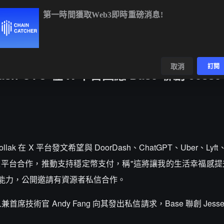
第一時間獲取Web3即時重磅消息!
ETH
$1,910.65
+0.10%
BNB
$592.58
-1.20%
數據
發現
取消
訂閱
h CTO 在 X 平台回應 Base 聯創 Jess
Pollak 在 X 平台發文希望與 DoorDash、ChatGPT、Uber、Lyft、
le 等主流平台合作，推動支持穩定幣支付，稱"這將讓我的生活幸福感提
技術集成能力，公開邀請有資源者私信合作。
首席技術官 Andy Fang 向其發出私信請求，Base 聯創 Jes