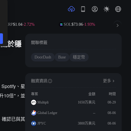
XRP
$1.04
-2.72%
SOL
$73.06
-1.93%
TRX
$
e 關於穩
關聯標籤
DoorDash
Base
穩定幣
融資資訊
更多
Spotify、星
升10倍"，並
專案
金額
時間
Multipli
1650万美元
08-29
Global Ledger
--
08-06
se 確認已與其
JPYC
3800万美元
08-06