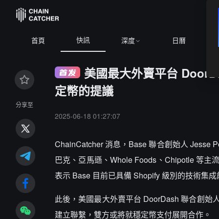
快訊
BTC
$64,543.16
-0.17%
首頁
深度
日曆
美國最大外賣平台 DoorDas
定幣的提議
分享至
2025-06-18 01:27:07
ChainCatcher 消息，Base 聯合創始人 Jesse 
巴克、亞馬遜、Whole Foods、Chipot
表示 Base 目前已具備 Shopify 級別的
此後，美國最大外賣平台 DoorDash 聯合創始人兼
建立聯繫，雙方或將就穩定幣支付展開合作。