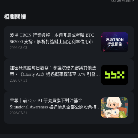
相關閱讀
波場 TRON 行業週報：本週非農或考驗 BTC
$62000 支撐，解析打造鏈上固定利率信用市場
2026-08-03
的 Morpho
加密概念股每日觀察：參議院優先審議其他法
案，《Clarity Act》通過概率驟降至 37% 引發機
2026-07-31
構隱憂
早報｜前 OpenAI 研究員旗下對沖基金
Situational Awareness 被迫清倉全部公開股票持
2026-07-31
倉；幣安研究：2026 年上半年鏈上市場普遍收
縮，DeFi TVL 下滑 38%