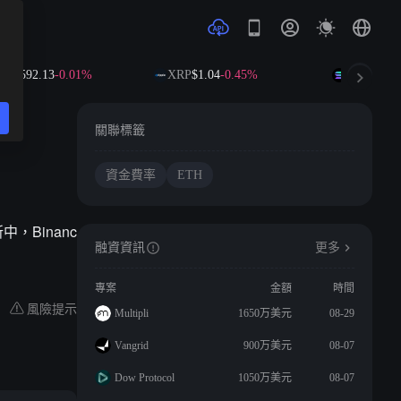
B
$592.13
-0.01%
XRP
$1.04
-0.45%
SOL
$74.17
關聯標籤
資金費率
ETH
中，Binanc
融資資訊
更多
專案
金額
時間
風險提示
Multipli
1650万美元
08-29
Vangrid
900万美元
08-07
Dow Protocol
1050万美元
08-07