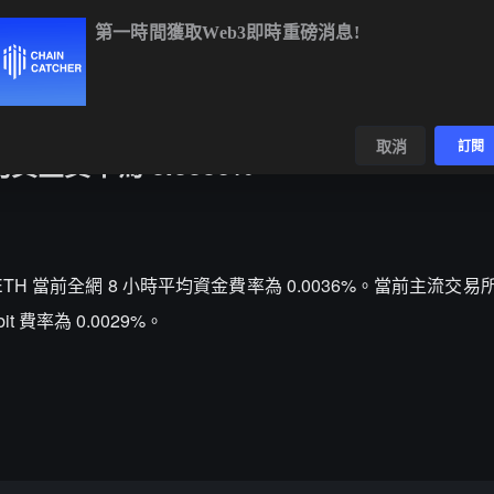
第一時間獲取Web3即時重磅消息!
BTC
$65,165.04
+1.32%
ETH
$1,928.29
+1.30%
BN
數據
發現
取消
訂閱
資金費率為 0.0036%
據顯示，ETH 當前全網 8 小時平均資金費率為 0.0036%。當前主流交易所
it 費率為 0.0029%。