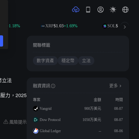
21
+1.18%
XRP
$1.03
+1.69%
SOL
$74.65
+2.82%
關聯標籤
數字資產
穩定幣
立法
幣立法
融資資訊
更多
力，2025
專案
金額
時間
Vangrid
900万美元
08-07
Dow Protocol
1050万美元
08-07
風險提示
Global Ledger
--
08-06