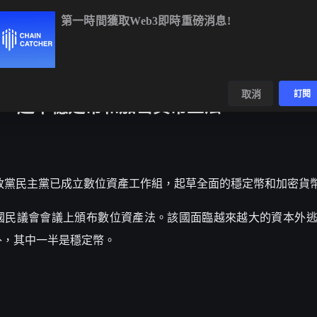
第一時間獲取Web3即時重磅消息!
TC
$64,984.03
+1.30%
ETH
$1,917.05
+1.16%
BNB
$593.
數據
發現
取消
訂閱
，起草穩定幣和加密貨幣立法
 報導，韓國執政黨民主黨已成立數位資產工作組，起草全面的穩定幣和加密貨
民議會會議上頒布數位資產法。該國面臨越來越大的資本外逃壓
國外，其中一半是穩定幣。