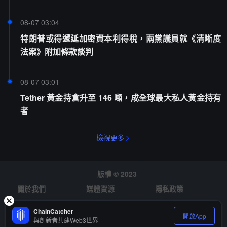
08-07 03:04
特朗普或得遞延加密資本利得稅，兩黨議員就《清晰度
法案》附加條款談判
08-07 03:01
Tether 黃金持倉升至 146 噸，成全球最大私人黃金持有
者
檢視更多
版權 © 2023
關於我們
媒體資源
隱私政策
風險提示
徵才
ChainCatcher
開啟App
與創新者共建Web3世界