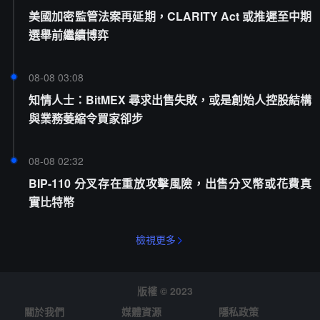
美國加密監管法案再延期，CLARITY Act 或推遲至中期
選舉前繼續博弈
08-08 03:08
知情人士：BitMEX 尋求出售失敗，或是創始人控股結構
與業務萎縮令買家卻步
08-08 02:32
BIP-110 分叉存在重放攻擊風險，出售分叉幣或花費真
實比特幣
檢視更多
版權 © 2023
關於我們
媒體資源
隱私政策