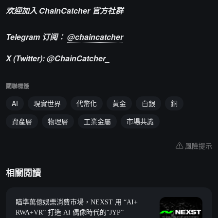
欢迎加入 ChainCatcher 官方社群
Telegram 订阅：
@chaincatcher
X (Twitter):
@ChainCatcher_
關聯標籤
AI
現實世界
代幣化
黃金
白銀
銅
資產層
物理層
工業金屬
市場共識
風險提示
相關閱讀
瞄準萬億娛樂消費市場，NEXST 用 “AI+
RWA+VR” 打造 AI 偶像時代的“JYP”