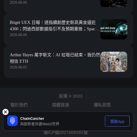
2026-08-06
Bitget UEX 日報｜道指續創歷史新高黃金逼近
4300；閃迪西部數據指引不及預期重挫；SpaceX
2026-08-06
迎首次大解禁 (2026年08月06日)
Arthur Hayes 萬字新文：AI 虹吸已結束，我仍然
相信 ETH
2026-08-05
版權 © 2023
關於我們
媒體資源
隱私政策
風險提示
徵才
ChainCatcher
開啟App
與創新者共建Web3世界
瓊ICP備2021009392號