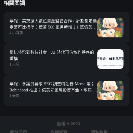
相關閱讀
早報｜美英擴大數位資產監管合作，計劃制定穩
定幣可比標準；標普 500 單月新增 2.1 萬億美元
4 小時前
市值，約合整個加密市場總市值
從比特幣到數位社會：AI 時代可信協作秩序的
重構
1 天前
早報｜參議員要求 SEC 調查特朗普 Meme 幣；
Robinhood 推出 2 億美元風險投資基金，聚焦 Y
1 天前
Combinator 種子期項目
版權 © 2023
關於我們
媒體資源
隱私政策