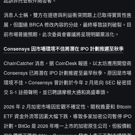
起訴非托管軟件開發者。
消息人士稱，雙方在道德與利益衝突問題上已取得實質性進
展，但圍繞 BRCA 修改內容的分歧，最終導致談判破裂。目
前市場普遍預期，此次委員會審議將呈現明顯黨派化。
Consensys 因市場環境不佳將潛在 IPO 計劃推遲至秋季
ChainCatcher 消息，据 CoinDesk 報道，以太坊應用開發商
Consensys 已將潛在 IPO 計劃推遲至最早秋季，原因是市場
環境不佳。Consensys 曾計劃於今年 2 月底向 SEC 秘密提
交 S-1 註冊聲明，並已聘請摩根大通和高盛牽頭。
2026 年 2 月加密市場因宏觀不確定性、關稅擔憂和 Bitcoin
ETF 資金外流等因素大幅下跌，導致多家加密公司暫停 IPO
計劃。BitGo 是 2026 年唯一上市的加密原生公司，但股價較