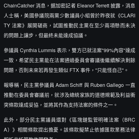
ChainCatcher 消息，据加密記者 Eleanor Terrett 披露，消息
人士稱，美國參議院兩黨少數議員小組曾於昨夜就《CLARI
TY 法案》展開磋商，試圖推動民主黨在至少兩項懸而未決
的問題上讓步，但最終未能達成協議。
參議員 Cynthia Lummis 表示，雙方已就法案"99%內容"達成
一致，希望民主黨能在法案通過委員會審議後繼續解決剩餘
問題，否則未來若再發生類似 FTX 事件，"只能怪自己"。
報導稱，民主黨參議員 Adam Schiff 與 Ruben Gallego 一直
推動在委員會審議前，就涉及總統家族的道德規範及利益衝
突條款達成妥協，並將其作為支持法案的條件之一。
此外，部分民主黨議員還對《區塊鏈監管明確法案（BRC
A）》相關條款提出擔憂。該條款擬禁止依據匯款業務法律