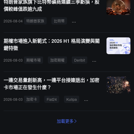
特朗普家族旗下比特幣礦商連續三季虧損，股
價較峰值跌逾九成
2026-08-04
特朗普家族
比特幣
American Bitcoin
虧損
熊
期權市場進入新範式：2026 H1 格局演變與關
鍵特徵
2026-08-03
期權市場
加密期權
Deribit
Bybit
交易量
一邊交易量創新高，一邊平台接連退出，加密
卡市場正在發生什麼？
2026-08-03
加密卡
Fiat24
Kulipa
穩定幣
支付
加載更多