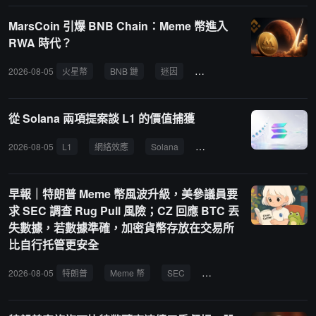
MarsCoin 引爆 BNB Chain：Meme 幣進入
RWA 時代？
2026-08-05
火星幣
BNB 鏈
迷因
實體資產
SpaceX
從 Solana 兩項提案談 L1 的價值捕獲
2026-08-05
L1
網絡效應
Solana
價值捕獲
早報｜特朗普 Meme 幣風波升級，美參議員要
求 SEC 調查 Rug Pull 風險；CZ 回應 BTC 丟
失數據，若數據準確，加密貨幣存放在交易所
比自行托管更安全
2026-08-05
特朗普
Meme 幣
SEC
Rug Pull
長鑫存儲