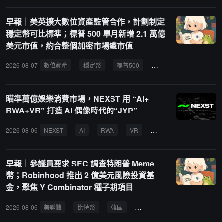
早報｜美英擴大數位資產監管合作，計劃制定
穩定幣可比標準；標普 500 單月新增 2.1 萬億
美元市值，約合整個加密市場總市值
2026-08-07
數位資產
穩定幣
標普500
CLARITY 法案
摩根
瞄準萬億娛樂消費市場，NEXST 用 “AI+
RWA+VR” 打造 AI 偶像時代的“JYP”
2026-08-06
NEXST
AI
RWA
VR
娛樂產業
K-Pop
早報｜參議員要求 SEC 調查特朗普 Meme
幣；Robinhood 推出 2 億美元風險投資基
金，聚焦 Y Combinator 種子期項目
2026-08-06
美聯儲
比特幣
韓國
保證金
散戶
Meme 