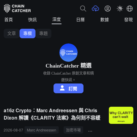
深度
首頁
快訊
日曆
數據
發現
文章
專欄
專題
ChainCatcher 精選
收錄 ChainCatcher 原創文章和精
選快訊。
訂閱
a16z Crypto：Marc Andreessen 與 Chris
Dixon 解讀《CLARITY 法案》為何刻不容緩
2026-08-07
Marc Andreessen
加密市場
《CLARITY 法案》
a16