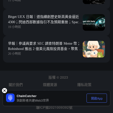
11 小時前
Bitget UEX 日報｜道指續創歷史新高黃金逼近
4300；閃迪西部數據指引不及預期重挫；SpaceX
19 小時前
迎首次大解禁 (2026年08月06日)
早報｜參議員要求 SEC 調查特朗普 Meme 幣；
Robinhood 推出 2 億美元風險投資基金，聚焦 Y
20 小時前
Combinator 種子期項目
版權 © 2023
關於我們
媒體資源
隱私政策
風險提示
徵才
ChainCatcher
開啟App
與創新者共建Web3世界
瓊ICP備2021009392號