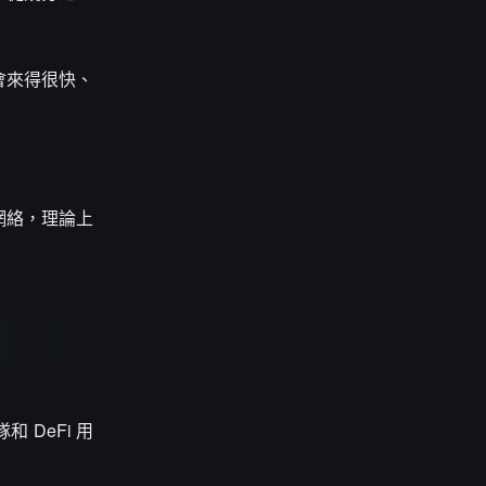
會來得很快、
網絡，理論上
。
DeFi 用