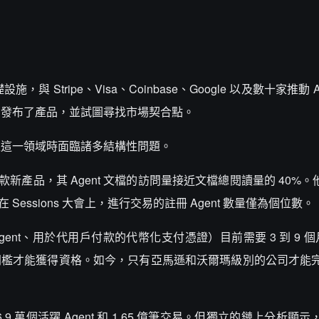
與 Stripe、Visa、Coinbase、Google 以及數十家推動 A
，發布了產品，並試圖尋找市場契合點。
足這一領域時面臨諸多結構性問題。
 288 款新產品，其 Agent 文檔的訪問量接近文檔總閱讀量的 40%。他
Sessions 大會上，進行交易的註冊 Agent 數量僅為個位數。
 Agent、用於代用戶付款的代幣化支付憑證）目前需要 3 到 9 個月
營收門檻才能獲得資格。如今，只有亞馬遜和沃爾瑪級別的公司才能
 6.9 萬個活躍 Agent 和 1.65 億筆交易。但獨立的鏈上分析