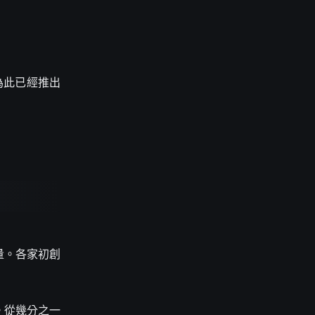
 為此已經推出
易量。各家初創
。從幾分之一