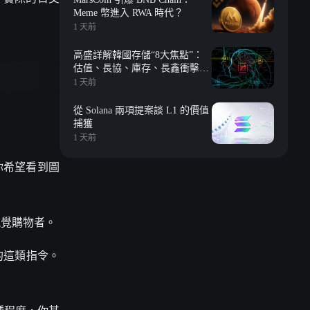
Meme 幣進入 RWA 時代？
1 天前
高盛詳解韓國存儲“8大焦點”：
估值、長協、庫存、長鑫衝擊、
回購等
1 天前
從 Solana 兩項提案談 L1 的價值
捕獲
1 天前
你希望看到圖
視覺購物者。
的這類指令。