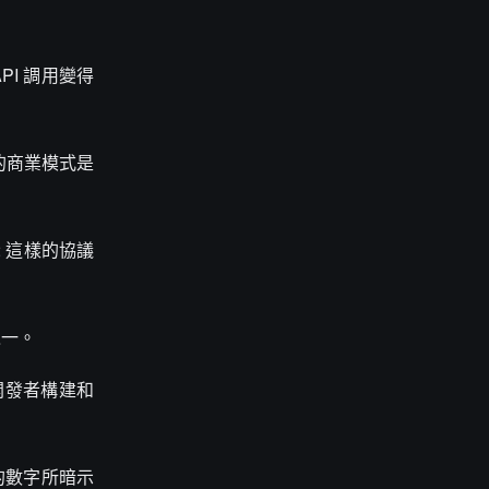
PI 調用變得
的商業模式是
2 這樣的協議
之一。
涵蓋了開發者構建和
的數字所暗示