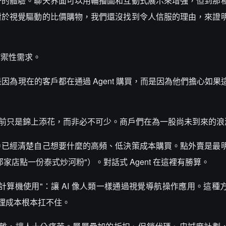
一的體驗。聊天界面可以用輪播圖和互動式展示來增強，但到那
對於視覺驅動的比價購物，我們還沒找到令人信服的理由，來證
防禦性需求。
不是因為現在的客戶都在通過 Agent 購買，而是因為他們擔心如
略，但目前只是錦上添花，而非必不可少。商戶們在為一股尚未到來的
戶已經清楚自己想要什麼的高頻、低決策成本購買。點外賣是最
店點一份泰式炒河粉"）。對話式 Agent 在這裡有勝算。
"計算機使用"：讓 AI 像人類一樣通過視覺導航操作應用。這種
推理成本根本扛不住。