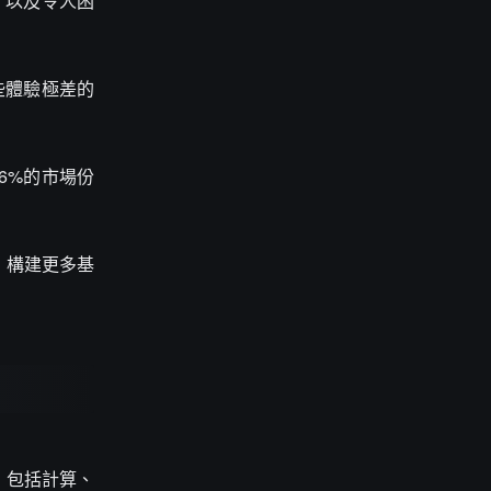
，以及令人困
些體驗極差的
。
6%的市場份
，構建更多基
的，包括計算、