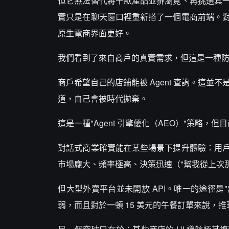
但它無法替代將十款產品並排瀏覽、再挑選其
實只是在聊天窗口裡重新搭了一個電商前端。
原生電商界面更好。
我們看到了來自商戶的真實需求，但這是一種
商戶希望自己的店鋪能被 Agent 查詢。這並
道，自己會被時代拋棄。
這是一種"Agent 引擎優化（AEO）"策
對話式商業確實能在某些場景下提升體驗：用
市場龐大、頻率極高、決策迅速（"幫我從上次那家
但大型外賣平台並未開放 API。唯一的途徑是
弱，而且對於一頓 15 美元的午餐訂單來說，