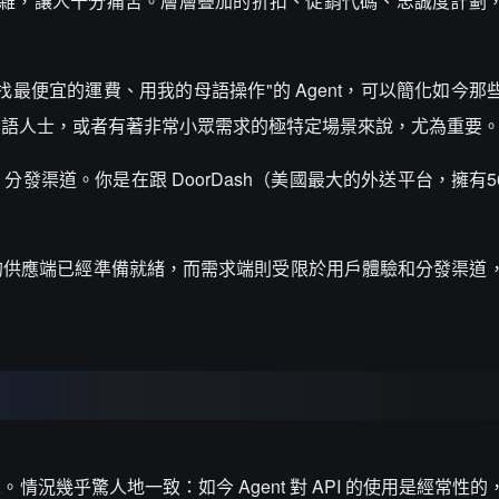
其複雜，讓人十分痛苦。層層疊加的折扣、促銷代碼、忠誠度計劃
最便宜的運費、用我的母語操作"的 Agent，可以簡化如今那
母語人士，或者有著非常小眾需求的極特定場景來說，尤為重要
發渠道。你是在跟 DoorDash（美國最大的外送平台，擁有5
的供應端已經準備就緒，而需求端則受限於用戶體驗和分發渠道
況幾乎驚人地一致：如今 Agent 對 API 的使用是經常性