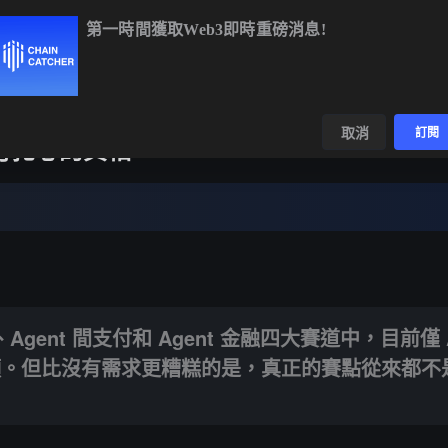
第一時間獲取Web3即時重磅消息!
TC
$64,441.82
+0.07%
ETH
$1,907.54
+1.58%
BNB
$592
數據
發現
取消
訂閱
支付扎心的真相
gent 間支付和 Agent 金融四大賽道中，目前僅 Agent 金融具備真實的用
PI、Agent 間支付和 Agent 金融四大賽道中，目前僅 A
願。但比沒有需求更糟糕的是，真正的賽點從來都不