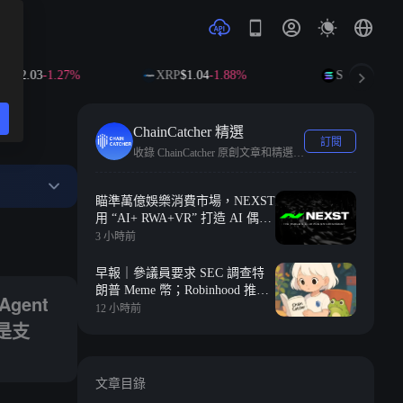
.03
-1.27%
XRP
$1.04
-1.88%
SOL
$73.16
-1.13
ChainCatcher 精選
訂閱
收錄 ChainCatcher 原創文章和精選快訊。
瞄準萬億娛樂消費市場，NEXST
戶與付費意願。但比沒有需求更糟糕的是，真正的賽點從來都不是支付......
用 “AI+ RWA+VR” 打造 AI 偶像
時代的“JYP”
3 小時前
早報｜參議員要求 SEC 調查特
朗普 Meme 幣；Robinhood 推出
gent
2 億美元風險投資基金，聚焦 Y
12 小時前
是支
Combinator 種子期項目
文章目錄