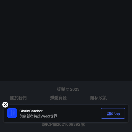
版權 © 2023
關於我們
媒體資源
隱私政策
風險提示
徵才
ChainCatcher
開啟App
與創新者共建Web3世界
瓊ICP備2021009392號