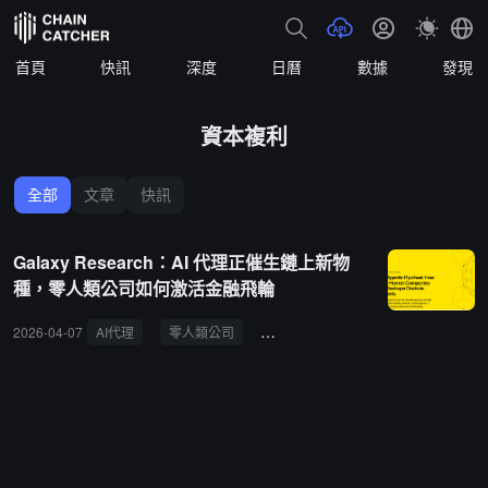
首頁
快訊
深度
日曆
數據
發現
資本複利
全部
文章
快訊
Galaxy Research：AI 代理正催生鏈上新物
種，零人類公司如何激活金融飛輪
2026-04-07
AI代理
零人類公司
鏈上知識產權
自主代理
ZH