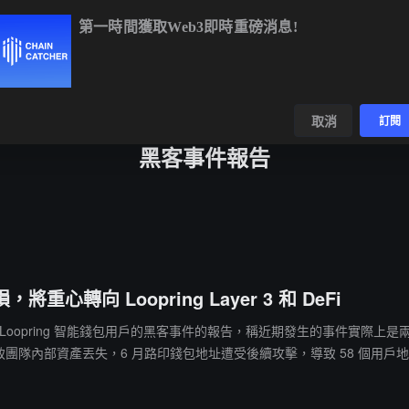
第一時間獲取Web3即時重磅消息!
84.12
+1.18%
ETH
$1,917.12
+1.14%
BNB
$592.80
-0.0
數據
發現
取消
訂閱
黑客事件報告
將重心轉向 Loopring Layer 3 和 DeFi
ng 發布多起影響 Loopring 智能錢包用戶的黑客事件的報告，稱近期發生的事件
受攻擊導致團隊內部資產丟失，6 月路印錢包地址遭受後續攻擊，導致 58 
幫助用戶找回丟失的資產。Loopring 表示，鑑於此事件，我們將資源和核心重點轉向
的開發工作將轉向對 Loopring DeFi DApp 進行優化。