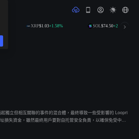
3%
XRP
$1.03
+1.58%
SOL
$74.50
+2.68%
實際上是兩起獨立但相互關聯的事件的混合體，最終導致一些受影響的 Loopri
個用戶地址損失資金，雖然最終用戶要對自托管安全負責，以確保免受中
多網絡 Loopring Layer 3 和 Loopring DeFi DA