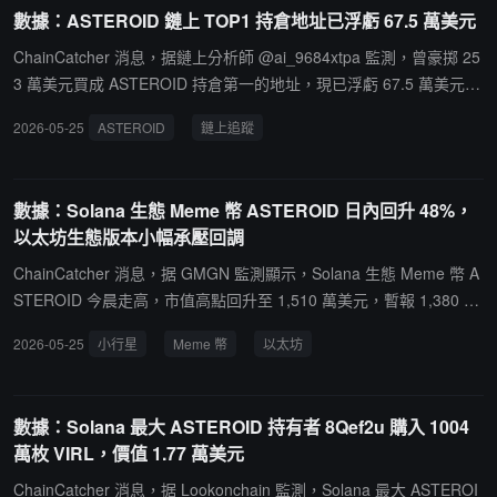
數據：ASTEROID 鏈上 TOP1 持倉地址已浮虧 67.5 萬美元
ChainCatcher 消息，据鏈上分析師 @ai_9684xtpa 監測，曾豪掷 25
3 萬美元買成 ASTEROID 持倉第一的地址，現已浮虧 67.5 萬美元。
他曾在 04.19 - 04.25 期間以均價 0.0003013 美元買入 84 億枚 AST
2026-05-25
ASTEROID
鏈上追蹤
EROID，而隨著該代幣市值跌破 1 億美元，其資產已縮水 26.7%。
數據：Solana 生態 Meme 幣 ASTEROID 日內回升 48%，
以太坊生態版本小幅承壓回調
ChainCatcher 消息，据 GMGN 監測顯示，Solana 生態 Meme 幣 A
STEROID 今晨走高，市值高點回升至 1,510 萬美元，暫報 1,380 萬
美元，24 小時漲幅 48%，同期成交量較低，約 74 萬美元，目前市
2026-05-25
小行星
Meme 幣
以太坊
值較歷史高點回落約 25.9%。以太坊鏈 ASTEROID 過去 1 小時短時
下挫，低點一度迫近 9,100 萬美元市值，現報約 9,900 萬美元，24
小時跌幅 18.6%，同期成交量超 1,170 萬美元。另據監測，在以太坊
數據：Solana 最大 ASTEROID 持有者 8Qef2u 購入 1004
版本 ASTEROID 中，交易員（0x68a）在過去 1 小時內大額拋售 15.
萬枚 VIRL，價值 1.77 萬美元
15 億枚代幣（約 36.36 萬美元），或致價格承壓回落，系近 24 小時
最大賣出地址。其此前以 107 萬美元資金買入該代幣，截至發稿累計
ChainCatcher 消息，据 Lookonchain 監測，Solana 最大 ASTEROI