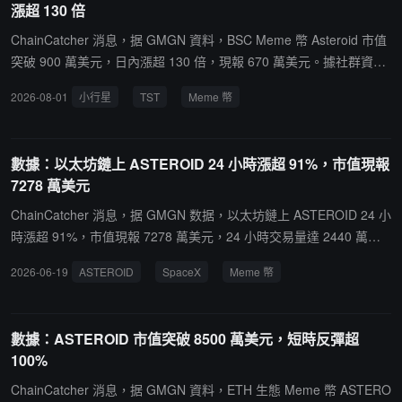
漲超 130 倍
ChainCatcher 消息，据 GMGN 資料，BSC Meme 幣 Asteroid 市值
突破 900 萬美元，日內漲超 130 倍，現報 670 萬美元。據社群資
訊，TST 最大受益者之一 Sm0kEy 表示，TST 代幣部署者並非幣安
2026-08-01
小行星
TST
Meme 幣
員工，也從未是幣安員工，其此前參與 TST 交易僅是因為提前發現
機會，並非與項目方存在關聯。Meme 幣價格波動較大，投資者需注
意流動性及短線交易風險。
數據：以太坊鏈上 ASTEROID 24 小時漲超 91%，市值現報
7278 萬美元
ChainCatcher 消息，据 GMGN 数据，以太坊鏈上 ASTEROID 24 小
時漲超 91%，市值現報 7278 萬美元，24 小時交易量達 2440 萬美
元。消息面上，SpaceX 在其在線商店上架 Asteroid 毛絨玩具預訂，
2026-06-19
ASTEROID
SpaceX
Meme 幣
售價 35 美元。据悉，Meme 幣 ASTEROID 的敘事源於一位 15 歲女
孩 Liv Perrotto。她生前最大的願望是見到馬斯克，並參與設計了一
隻名為 "Asteroid" 的柴犬造型玩偶。女孩去世後，她的母親公開致信
數據：ASTEROID 市值突破 8500 萬美元，短時反彈超
請求馬斯克，並受知名媒體人 Glenn Beck 在節目中復盤傳播。4 月
100%
19 日，馬斯克同意 Asteroid 成為 SpaceX 吉祥物。
ChainCatcher 消息，据 GMGN 資料，ETH 生態 Meme 幣 ASTERO