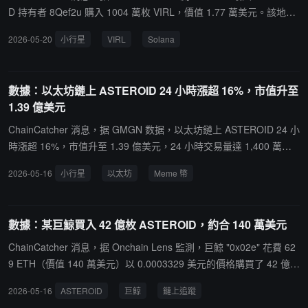
賣出 82.9 萬美元倉位，總盈虧約 -13.6 萬美元。ChainCatcher 提醒
D 持有者 8Qef2u 購入 1004 萬枚 VIRL，價值 1.77 萬美元。該地址
用戶，Meme 幣交易波動巨大，多依賴市場情緒和概念的炒作，並無
持有 2503 萬枚 ASTEROID，價值 30.16 萬美元，其在 Solana 官方
2026-05-20
小行星
VIRL
Solana
實際價值或用例，投資者需注意風險。
帳號關注 @virlfun 後購入 VIRL。
數據：以太坊鏈上 ASTEROID 24 小時漲超 16%，市值升至
1.39 億美元
ChainCatcher 消息，据 GMGN 数据，以太坊鏈上 ASTEROID 24 小
時漲超 16%，市值升至 1.39 億美元，24 小時交易量達 1,400 萬美
元。據悉，Meme 幣 ASTEROID 的敘事源於一位 15 歲女孩 Liv Perr
2026-05-16
小行星
以太坊
Meme 幣
otto。她生前最大的願望是見到馬斯克，並參與設計了一隻名為 "Ast
eroid" 的柴犬造型玩偶。女孩去世後，她的母親公開致信請求馬斯
克，並受知名媒體人 Glenn Beck 在節目中復盤傳播。4 月 19 日，
數據：某巨鯨買入 42 億枚 ASTEROID，約合 140 萬美元
馬斯克同意 Asteroid 成為 SpaceX 吉祥物。消息面上，今日一鯨魚
地址 0x02e 花費 629 枚 ETH（約 140 萬美元）以 0.0003329 美元
ChainCatcher 消息，据 Onchain Lens 監測，巨鯨 "0x02e" 花費 62
的價格買入 42 億枚 ASTEROID。
9 ETH（價值 140 萬美元）以 0.0003329 美元的價格購買了 42 億枚
ASTEROID。
2026-05-16
ASTEROID
巨鯨
鏈上追蹤