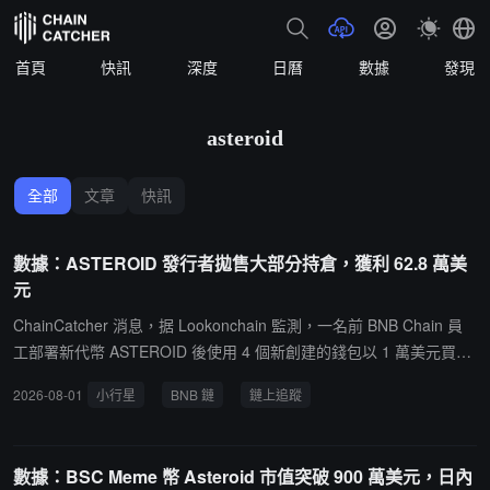
首頁
快訊
深度
日曆
數據
發現
asteroid
全部
文章
快訊
數據：ASTEROID 發行者拋售大部分持倉，獲利 62.8 萬美
元
ChainCatcher 消息，据 Lookonchain 監測，一名前 BNB Chain 員
工部署新代幣 ASTEROID 後使用 4 個新創建的錢包以 1 萬美元買入
7.967 億枚 ASTEROID（占總供應量的 79.67%）。該員工此後已賣
2026-08-01
小行星
BNB 鏈
鏈上追蹤
出 7.188 億枚 ASTEROID，換得 1103 枚 BNB（約合 63.8 萬美
元），獲利 62.8 萬美元。ChainCatcher 此前報導，BNB Chain 官方
表示，某前員工未獲授權使用原官方測試錢包發行新 Meme 代幣
數據：BSC Meme 幣 Asteroid 市值突破 900 萬美元，日內
（指 ASTEROID），已採取法律行動。