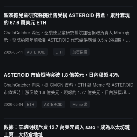
聖裘德兒童研究醫院出售受捐 ASTEROID 持倉，累計套現
約 67.6 萬美元 ETH
ChainCatcher 消息，聖裘德兒童研究醫院加密捐贈負責人 Marc 表
示，醫院約兩年前收到 ASTEROID 代幣總供應量 0.5% 的捐贈，但
由於當時缺乏合規兌換渠道，相關資產一直保留在鏈上錢包中。其
2026-05-11
ASTEROID
ETH
加密捐贈
稱，隨著 ASTEROID 市值從約 2 萬美元上漲至超 1.5 億美元，醫院
持倉估值一度達到 50 萬至 100 萬美元。為避免對社區流動性造成衝
擊，醫院最終在兩天內分 12 批逐步出售相關持倉，並在過程中持續
ASTEROID 市值短時突破 1.8 億美元，日內漲超 43%
監控流動性情況。Marc 表示，最終共換得超過 290 枚 ETH，價值約
67.6 萬美元，相關資金將用於支持聖裘德兒童研究醫院的兒童疾病治
ChainCatcher 消息，据 GMGN 資料，ETH 鏈 Meme 幣 ASTEROID
療與研究工作。
市值短時上漲突破 1.8 億美元，現報約 1.77 億美元，日內漲幅超過
43%。此前，交易員 Ansem 在 X 平台發文表示，考慮平倉 ETH 並
2026-05-04
ETH
ASTEROID
Meme 幣
買入 ASTEROID。Meme 幣價格波動較大，投資者請注意風險。
數據：某聰明錢斥資 12.7 萬美元買入 sato，成為以太坊鏈
上第二大持倉地址