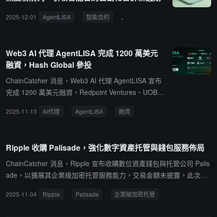
2025-12-01
AgentLISA
智能合約
自動化審計
x402scan
漏
Web3 AI 代理 AgentLISA 完成 1200 萬美元
融資，Hash Global 參投
ChainCatcher 消息，Web3 AI 代理 AgentLISA 宣布
完成 1200 萬美元融資，Redpoint Ventures、UOB V
enture Management、Signum Capital、NGC Ventu
2025-11-13
AI代理
AgentLISA
融資
res、Hash Global、LongHash Ventures、M23 Capi
tal、Kryptos、Fellows Fund、ByteTrade Lab、Sum
mer Ventures 和 Woori Ventures 等參投，資金將用
Ripple 收購 Palisade，強化數字資產托管與錢包服務佈局
於開發其 AI 代理安全框架，該框架旨在發現傳統掃
描器和人工審計經常忽略的複雜多步驟漏洞。
ChainCatcher 消息，Ripple 宣布收購數位資產錢包與托管公司 Palis
ade，以擴展其企業級加密托管服務能力，交易金額未披露。此次併
購是其 2025 年逾 40 億美元戰略投資的一部分，此前已收購 Hidden
2025-11-04
Ripple
Palisade
企業級加密托管
Road（12.5 億美元）、Rail（2 億美元）及 GTreasury（10 億美
元）。此次收購 Palisade 將助力 Ripple 為加密原生機構、金融科技