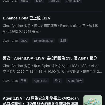
2025-12-23
MEXC
LISA
Airdrop
AgentLISA
結束。據悉，MEXC 已上線 AgentLISA (LISA) 現貨與合約交易。
Binance alpha 已上線 LISA
ChainCatcher 消息，据官方頁面顯示，Binance alpha 已上線 LIS
A，現報價 0.16549 美元。
2025-12-18
LISA
Binance alpha
上線
幣安：AgentLISA (LISA) 空投門檻為 235 個 Alpha 積分
ChainCatcher 消息，幣安 Alpha 將上線 AgentLISA (LISA)，Alpha
交易將於 2025 年 12 月 18 日 10:00 (UTC) 正式開啟，擁有至少 23
5 個幣安 Alpha 積分的用戶可按先到先得的方式領取 230 枚 LISA 代
2025-12-18
幣安
AgentLISA
空投
Alpha 積分
幣的空投。如果獎勵池未全部發放完畢，積分門檻將每 5 分鐘自動降
低 5 點。請注意，領取空投將消耗 15 點幣安 Alpha 積分。用戶必須
在 24 小時內於 Alpha 活動頁面確認領取，否則將被視為放棄領取。
AgentLISA：AI 原生安全引擎衝上 x402scan
熱度榜前列，引領智能合約自動化審計新週期