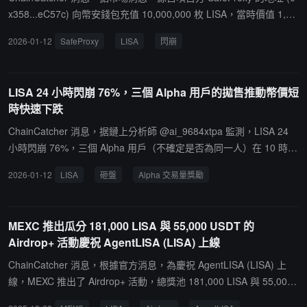
8。
x358...eC57c) 向幣安錢包充值 10,000,000 枚 LISA，當時價值 1,65
0,000 美元。充值半小時後 LISA 價格閃崩，該筆代幣可能已通過限
2026-01-12
SafeProxy
LISA
閃崩
價單方式完成拋售。
LISA 24 小時閃崩 76%，三個 Alpha 用戶的拋售推動幣價短
時快速下跌
ChainCatcher 消息，据鏈上分析師 @ai_9684xtpa 監測，LISA 24
小時閃崩 76%，三個 Alpha 用戶（不確定是否為同一人）在 10 時 2
2 分通過三筆交易在 28 秒內拋售 17 萬美元的 LISA，推動幣價短時
2026-01-12
LISA
砸盤
Alpha 交易量獎勵
快速下跌。交易一：10 時 22 分 28 秒拋售 39,540 美元的 LISA；交
易二：10 時 22 分 36 秒拋售 45,540 美元的 LISA；交易三：10 時 2
2 分 36 秒拋售 85,668 美元的 LISA。由於交易該代幣可獲得 4 倍 Al
MEXC 推出瓜分 181,000 LISA 與 55,000 USDT 的
pha 交易量獎勵，大戶砸盤後會有大量刷分用戶恐慌性拋售，導致幣
Airdrop+ 活動慶祝 AgentLISA (LISA) 上線
價進一步崩塌。
ChainCatcher 消息，根據官方消息，為慶祝 AgentLISA (LISA) 上
線，MEXC 推出了 Airdrop+ 活動，總獎池 181,000 LISA 與 55,000
USDT。活動正在進行中，將於 2025 年 12 月 29 日 20:00 (UTC+8)