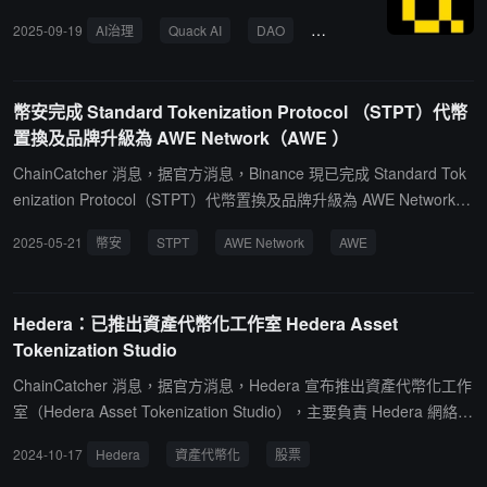
測。在此背景下，Tom Lee 強調，BitMine 的商業模式將直接受益於
2025-09-19
AI治理
Quack AI
DAO
RWA
自動化
合規
以太坊價格上漲。根據歷史相關性測算，若 ETH 價格達到 12,000 美
元，BitMine（BMNR）股價理論上對應約 500 美元。此外，BitMine
還將從以太坊質押收益及充裕的現金儲備中獲得可觀現金流。目前公
幣安完成 Standard Tokenization Protocol （STPT）代幣
司持有約 420 萬枚 ETH，並擁有約 10 億美元現金。在當前條件下，
置換及品牌升級為 AWE Network（AWE ）
預計可帶來 4.02 億至 4.33 億美元的稅前收入；若 ETH 價格升至 1
ChainCatcher 消息，据官方消息，Binance 現已完成 Standard Tok
2,000 美元、公司控制約 5% 的以太坊供應量，稅前收入規模有望擴
enization Protocol（STPT）代幣置換及品牌升級為 AWE Network
大至 20 億至 22 億美元。
（AWE），並開放新 AWE 代幣的充值、提現業務。
2025-05-21
幣安
STPT
AWE Network
AWE
Hedera：已推出資產代幣化工作室 Hedera Asset
Tokenization Studio
ChainCatcher 消息，据官方消息，Hedera 宣布推出資產代幣化工作
室（Hedera Asset Tokenization Studio），主要負責 Hedera 網絡配
置、發行和管理代幣化債券和股票的開源、端到端工具包等事項，並
2024-10-17
Hedera
資產代幣化
股票
為金融機構、企業發行人和資產代幣化平台提供所需的測試和開發工