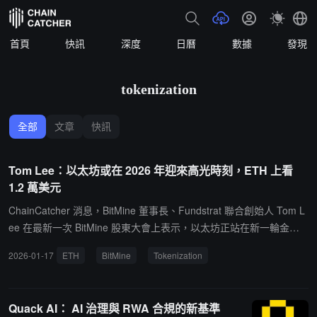
首頁
快訊
深度
日曆
數據
發現
tokenization
全部
文章
快訊
Tom Lee：以太坊或在 2026 年迎來高光時刻，ETH 上看
1.2 萬美元
ChainCatcher 消息，BitMine 董事長、Fundstrat 聯合創始人 Tom L
ee 在最新一次 BitMine 股東大會上表示，以太坊正站在新一輪金融
基礎設施變革的核心位置，2026 年或將成為以太坊全面爆發的關鍵
2026-01-17
ETH
BitMine
Tokenization
年份。Tom Lee 指出，以太坊在 2021 年曾創下 ETH/BTC 匯率歷史
高點，隨著現實資產代幣化（Tokenization）以及主流金融機構和用
戶的加速採用，該比值有望在 2026 年重新突破前高。渣打銀行亦將
Quack AI： AI 治理與 RWA 合規的新基準
2026 年視為"以太坊之年"，並給出以太坊價格達 12,000 美元的預