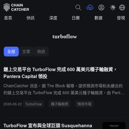
首頁
快訊
深度
日曆
數據
發現
turboflow
全部
文章
快訊
鏈上交易平台 TurboFlow 完成 600 萬美元種子輪融資，
Pantera Capital 領投
ChainCatcher 消息，据 The Block 報導，提供預測市場和永續合約
的鏈上交易平台 TurboFlow 完成 600 萬美元種子輪融資，由 Panter
a Capital 領投，Susquehanna Crypto 和 Digital Currency Group 參
2026-06-22
TurboFlow
種子輪融資
預測市場
投。該輪融資於 3 月完成，結構為帶有代幣認股權證的未來股權簡單
協議。TurboFlow 總部位於香港，目標是成為"亞太地區的 Kalshi"。
TurboFlow 旨在通過本地化和區域存在填補預測市場在亞洲的空白。
TurboFlow 宣布與全球巨頭 Susquehanna
該平台已運營測試版超六個月，註冊用戶超 1.5 萬，累計交易量超 1