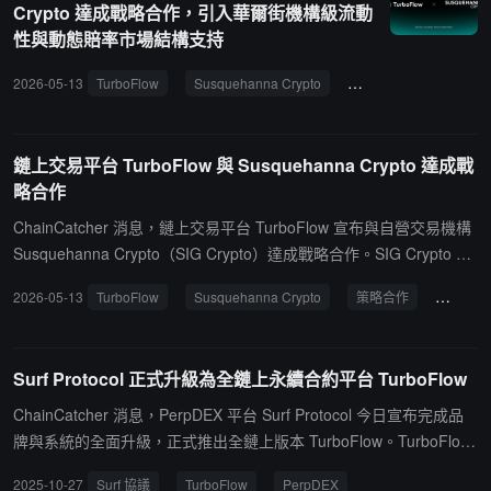
Crypto 達成戰略合作，引入華爾街機構級流動
90 億美元。TurboFlow 目前員工超 30 人，核心團隊在香港，計劃保
性與動態賠率市場結構支持
持精幹運營。監管方面，創始人 Tony He 表示該公司正積極建立合
規架構。
2026-05-13
TurboFlow
Susquehanna Crypto
策略合作
流動性
鏈上交易平台 TurboFlow 與 Susquehanna Crypto 達成戰
略合作
ChainCatcher 消息，鏈上交易平台 TurboFlow 宣布與自營交易機構
Susquehanna Crypto（SIG Crypto）達成戰略合作。SIG Crypto 將
作為核心流動性提供方，為 TurboFlow 全產品線提供機構級做市支
2026-05-13
TurboFlow
Susquehanna Crypto
策略合作
流動性
持，並引入專業定價與風險管理經驗。據悉，通過專屬的 PFOF（訂
單流支付）架構，雙方將共同優化 TurboFlow 高槓桿永續合約及極
速事件合約的執行體驗與滑點控制。此外，依托 SIG Crypto 的支
Surf Protocol 正式升級為全鏈上永續合約平台 TurboFlow
持，TurboFlow 正在將其預測市場定價機制由固定賠率向動態賠率
（隨實時流動性和波動率調整）迭代，並計劃將交易標的從加密資產
ChainCatcher 消息，PerpDEX 平台 Surf Protocol 今日宣布完成品
拓展至原油、黃金等傳統資產。未來，TurboFlow 還計劃上線 Telegr
牌與系統的全面升級，正式推出全鏈上版本 TurboFlow。TurboFlow
am Mini App，以進一步支持如 6 月世界杯等重大賽事的預測市場交
是一個致力於在安全、透明框架下，為散戶提供極致交易體驗的 Per
2025-10-27
Surf 協議
TurboFlow
PerpDEX
易。