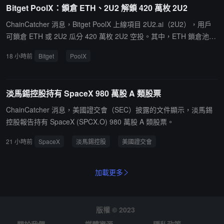
Bitget PoolX：鎖倉 ETH、2U2 解鎖 420 萬枚 2U2
ChainCatcher 消息，Bitget PoolX 上線項目 2U2.ai（2U2），用戶
可鎖倉 ETH 或 2U2 瓜分 420 萬枚 2U2 空投。其中，ETH 鎖倉池空
投總量為 380 萬枚 2U2，個人鎖倉上限為 1,500 ETH；2U2 鎖倉池
18 小時前
Bitget
PoolX
空投總量為 40 萬枚 2U2，個人鎖倉上限為 3,500 萬枚 2U2。鎖倉時
間為 8 月 7 日 20:00 至 8 月 11 日 20:00（UTC+8）。此外，活動期
間 ETH 淨充值額為正的用戶，可在 PoolX 活動結束後獲得 3% ETH
淡馬錫控股持有 SpaceX 980 萬股 A 類股票
理財加息券；首次參與 PoolX 且滿足淨充值條件的用戶，可獲得 1
2% ETH 加息券。
ChainCatcher 消息，美國證交會（SEC）披露的文件顯示，淡馬錫
控股報告持有 SpaceX (SPCX.O) 980 萬股 A 類股票。
21 小時前
SpaceX
淡馬錫控股
美國證交會
加載更多
版權 © 2023