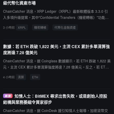
級代幣化資產市場
前已有約 13.8 億美元鏈上現實世界資產（RWA），其中包括約 8.45
7 億美元 RLUSD。除 RLUSD 外，XRPL 上還有超過 5.3 億美元的代
ChainCatcher 消息，XRP Ledger（XRPL）最新軟體版本 3.3.0 引
幣化資產，涉及 Ondo、VERT Capital、Archax 及法國興業銀行等發
入多項升級提案，其中"Confidential Transfers（機密轉帳）"功能旨
行方。除 Confidential Transfers 外，XRPL 3.3.0 版本還包含 Batc
在為機構用戶提供更高隱私保護，支持對代幣餘額和轉帳金額進行加
3 小時前
XRPL
機密轉帳
代幣化金融資產
h、Sponsor、Permission Delegation、Dynamic MPT 等五項提案，
密，同時保留帳戶及代幣類型可見性。該功能主要面向 XRPL 上的多
分別針對批量交易、手續費代付、權限管理及代幣屬性動態調整等機
用途代幣（Multi-Purpose Tokens，MPT），目標應用場景包括基
構需求。不過，這些升級尚未正式上線，需獲得 XRPL 可信驗證節點
金、債券等代幣化金融資產。通過零知識證明等加密技術，網路可驗
數據：若 ETH 跌破 1,822 美元，主流 CEX 累計多單清算強
持續兩週超過 80% 的支持後才能啟用。市場關注未來 Aviva、Ondo
證交易有效性，但無需公開具體金額。據市場消息，XRPL 目前已有
度將達 7.28 億美元
等已在 XRPL 發行資產的機構是否會採用該隱私功能。
約 13.8 億美元鏈上現實世界資產（RWA），其中包括約 8.457 億美
元 RLUSD。除 RLUSD 外，XRPL 上還有超過 5.3 億美元的代幣化
ChainCatcher 消息，据 Coinglass 數據顯示，若 ETH 跌破 1,822 美
資產，涉及 Ondo、VERT Capital、Archax 及法國興業銀行等發行
元，主流 CEX 累計多單清算強度將達 7.28 億美元。反之，若 ETH
方。除 Confidential Transfers 外，XRPL 3.3.0 版本還包含 Batch、
突破 2,012 美元，主流 CEX 累計空單清算強度將達 6.51 億美元。
4 小時前
清算
ETH
Sponsor、Permission Delegation、Dynamic MPT 等五項提案，分
別針對批量交易、手續費代付、權限管理及代幣屬性動態調整等機構
需求。不過，這些升級尚未正式上線，需獲得 XRPL 可信驗證節點持
知情人士：BitMEX 尋求出售失敗，或是創始人控股
續兩週超過 80% 的支持後才能啟用。市場關注未來 Aviva、Ondo 等
結構與業務萎縮令買家卻步
已在 XRPL 發行資產的機構是否會採用該隱私功能。
ChainCatcher 消息，据 CoinDesk 援引知情人士報導，加密貨幣交