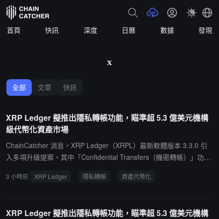
首頁
快訊
深度
日曆
數據
發現
x
全部
文章
快訊
XRP Ledger 擬推出隱私轉帳功能，瞄準超 5.3 億美元機構
級代幣化資產市場
ChainCatcher 消息，XRP Ledger（XRPL）最新軟體版本 3.3.0 引
入多項升級提案，其中「Confidential Transfers（機密轉帳）」功能
旨在為機構用戶提供更高隱私保護，支持對代幣餘額和轉帳金額進行
3 小時前
XRP Ledger
隱私轉帳
資產代幣化
加密，同時保留帳戶及代幣類型可見性。該功能主要面向 XRPL 上的
多用途代幣（Multi-Purpose Tokens，MPT），目標應用場景包括基
金、債券等代幣化金融資產。通過零知識證明等加密技術，網路可驗
XRP Ledger 擬推出隱私轉帳功能，瞄準超 5.3 億美元機構
證交易有效性，但無需公開具體金額。據 CoinDesk 報導，XRPL 目