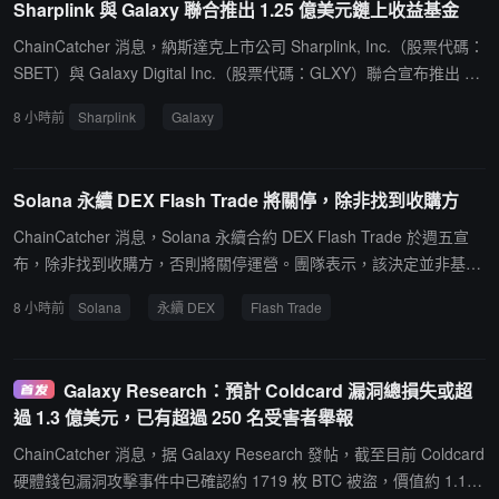
Sharplink 與 Galaxy 聯合推出 1.25 億美元鏈上收益基金
ChainCatcher 消息，納斯達克上市公司 Sharplink, Inc.（股票代碼：
SBET）與 Galaxy Digital Inc.（股票代碼：GLXY）聯合宣布推出 Ga
laxy Sharplink Onchain Yield Fund, LP。該機構級基金由 Galaxy 管
8 小時前
Sharplink
Galaxy
理，初始承諾資本 1.25 億美元，其中 1 億美元來自 Sharplink 的質
押 ETH 金庫，2500 萬美元來自 Galaxy。基金將部署資金至去中心
化金融及鏈上收益策略，標誌著企業金庫從被動持有轉向主動參與鏈
Solana 永續 DEX Flash Trade 將關停，除非找到收購方
上市場的新模式。Galaxy 方面表示，此舉將公司資管平台擴展至機
構級鏈上策略。
ChainCatcher 消息，Solana 永續合約 DEX Flash Trade 於週五宣
布，除非找到收購方，否則將關停運營。團隊表示，該決定並非基於
資金原因，而是出於市場方向、參與者減少以及對加密市場整體趨勢
8 小時前
Solana
永續 DEX
Flash Trade
的判斷。Flash Trade 正尋求出售其技術棧、品牌和知識產權，所得
將按比例分配給 FAF 代幣持有者，團隊不抽取比例，團隊代幣也不
參與分配。目前尚未確定具體時間表，提現功能保持開放，並將提前
Galaxy Research：預計 Coldcard 漏洞總損失或超
發出明確通知。運營細節（包括新倉位關閉、持倉結算等）將在週一
過 1.3 億美元，已有超過 250 名受害者舉報
與代幣持有者通話中討論，創始人還將於 8 月 10 日 16:00 UTC 在 X
平台舉行 AMA。該項目此前探索過通過 MetaDAO 冻結 AMM 以按比
ChainCatcher 消息，据 Galaxy Research 發帖，截至目前 Coldcard
例返還資金，但未能實現，同時已取消代幣質押三個月的延遲期。Fl
硬體錢包漏洞攻擊事件中已確認約 1719 枚 BTC 被盜，價值約 1.11