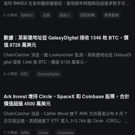
易所 BitMEX 在宣布關停運營前，曾用兩年時間與包括競爭對手交易
所及支付平台 Exodus 在內的多個潛在買家探討出售事宜，但最終未
5 小時前
BitMEX
出售
創始人
控股結構
業務萎縮
能達成交易。據知情人士稱，潛在收購方主要因該公司創始人主導的
控股結構、持續萎縮的業務以及遺留的聲譽問題而卻步。據報導，公
司曾聘請投資銀行 Broadhaven 於 2025 年初操作出售流程。知情人
數據：某新建地址從 GalaxyDigital 接收 1346 枚 BTC，價
士稱，儘管聯合創始人 Arthur Hayes、Ben Delo 與 Samuel Reed
值 8728 萬美元
在 2020 年遭美國刑事指控後早已退出業務，但三人仍控制公司絕大
多數股權，令部分買家感到不安，這也使談判更為困難，因為買方通
ChainCatcher 消息，据 Lookonchain 監測，某新建地址從 GalaxyDi
常希望通過部分收購對價換取管理層在交易完成後留任。此外，BitM
gital 接收 1346 枚 BTC，價值 8728 萬美元。
EX 在出售過程中因交易活動流向更大的中心化交易所及去中心化永
6 小時前
BTC
GalaxyDigital
續合約平台而持續流失市場份額，使潛在收購方不願支付通常給予成
長型企業的營收倍數。
Ark Invest 增持 Circle、SpaceX 和 Coinbase 股票，合計
價值超過 4500 萬美元
ChainCatcher 消息，Cathie Wood 旗下 ARK 方舟基金公布 8 月 7
日交易記錄，其透過旗下 ETF 買入 313,764 股 Circle（CRCL）股
票，按 66.67 美元價格計算，買入價值約 2,092 萬美元；買入 114,8
7 小時前
ARK
Circle
Coinbase