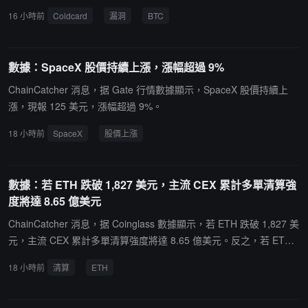
ash Trade 從未進行外部融資，自成立以來已向 FAF 持有者分配約 5
億美元，另有多筆仍在核實中，預計總損失可能超過 1.3 億美元，若
16 小時前
Coldcard
漏洞
BTC
2 萬美元 USDC 收入分成。
待核實部分最終確認，被盜規模或達 2300 枚 BTC 以上。此外，協
作研究者已收到超過 250 名受害者的舉報，從前三波的損失情況看，
受害者多為普通比特幣持有者而非巨鯨。Galaxy Research 稱，目前
數據：SpaceX 股價持續上漲，漲幅超過 9%
正在追蹤超過 25 種獨立攻擊模式，包括此前的第一至第三波，表明
已有多個不同威脅行為者在積極利用該漏洞。所有被盜幣對應的地址
ChainCatcher 消息，据 Gate 行情數據顯示，SpaceX 股價持續上
均創建於 2021 年 3 月 17 日受影響固件發布之後，目前沒有證據表
漲，現報 125 美元，漲幅超過 9%。
明該漏洞影響 Coldcard Mk3、Mk4、Mk5、Q 系列在該日期後發布
18 小時前
SpaceX
股價上漲
固件之外的其他簽名設備或錢包。
數據：若 ETH 跌破 1,827 美元，主流 CEX 累計多單清算強
度將達 8.65 億美元
ChainCatcher 消息，据 Coinglass 數據顯示，若 ETH 跌破 1,827 美
元，主流 CEX 累計多單清算強度將達 8.65 億美元。反之，若 ETH
突破 2,014 美元，主流 CEX 累計空單清算強度將達 5.44 億美元。
18 小時前
清算
ETH