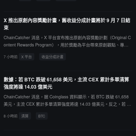
15 股 SpaceX（SPCX）股票，按 133.1 美元價格計算，價值約 1,52
8 萬美元；買入 59,668 股 Coinbase（COIN）股票，按 153.6 美元
價格計算，價值約 916 萬美元。
X 推出原創內容獎勵計畫，舊收益分成計畫將於 9 月 7 日結
束
ChainCatcher 消息，X 平台宣布推出原創內容獎勵計劃（Original C
ontent Rewards Program），用於獎勵為平台帶來原創觀點、專業
知識、報導、創意和評論的創作者。X 表示，即日起停止新用戶加入
7 小時前
X 平台
收益分成計畫
原收益分成計劃。現有收益分成計劃用戶仍可繼續獲得收益至 9 月 7
日，期間將進行三次最終付款，分別為 8 月 14 日、8 月 28 日以及
約 9 月 11 日的最終結算。從 9 月 8 日起，符合條件的現有創作者可
數據：若 BTC 跌破 61,658 美元，主流 CEX 累計多單清算
申請加入新的原創內容獎勵計劃。新計劃將根據創作者原創內容產生
強度將達 14.03 億美元
的合格曝光量進行收益分配，獎勵每兩週發放一次，首筆款項預計於
8 月 28 日發放。申請加入原創內容獎勵計劃需滿足以下條件：年滿
ChainCatcher 消息，据 Coinglass 資料顯示，若 BTC 跌破 61,658
18 周歲；居住在計劃支持的國家或地區；帳號信用良好，無多次違
美元，主流 CEX 累計多單清算強度將達 14.03 億美元。反之，若 BT
反盈利標準或服務條款記錄；擁有個人或企業帳號；訂閱 X Premiu
C 突破 67,994 美元，主流 CEX 累計空單清算強度將達 12.16 億美
8 小時前
清算
BTC
m、Premium+ 或 Premium Business；擁有至少 500 名已驗證粉
元。
絲；過去 90 天內，來自已驗證用戶的首頁時間線展示次數達到至少
50 萬次（不包括回覆展示）；* 持續發布原創內容。