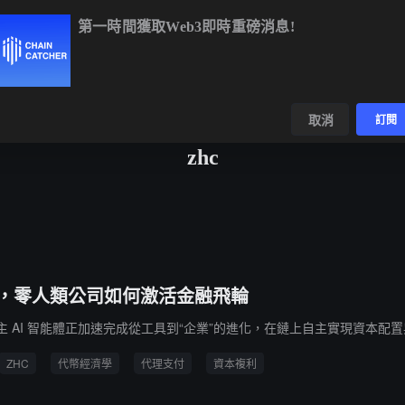
第一時間獲取Web3即時重磅消息!
BTC
$64,425.78
-0.76%
ETH
$1,905.47
-0.67%
BNB
$59
數據
發現
取消
訂閱
zhc
上新物種，零人類公司如何激活金融飛輪
自主 AI 智能體正加速完成從工具到“企業”的進化，在鏈上自主實現資本配
ZHC
代幣經濟學
代理支付
資本複利