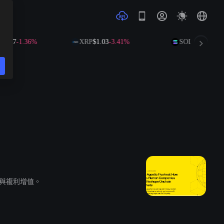
0.47
-1.36%
XRP
$1.03
-3.41%
SOL
$72.86
-2.0
置與複利增值。