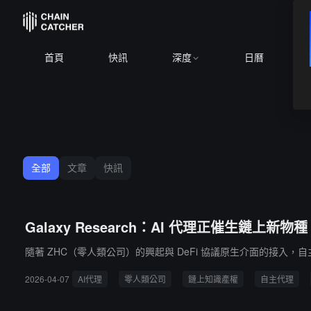
首頁
快訊
深度
日曆
全部
文章
快訊
Galaxy Research：AI 代理正催生鏈
隨著 ZHC（零人類公司）的興起與 DeFi 協議原生介面的接入，
2026-04-07
AI代理
零人類公司
鏈上知識產權
自主代理