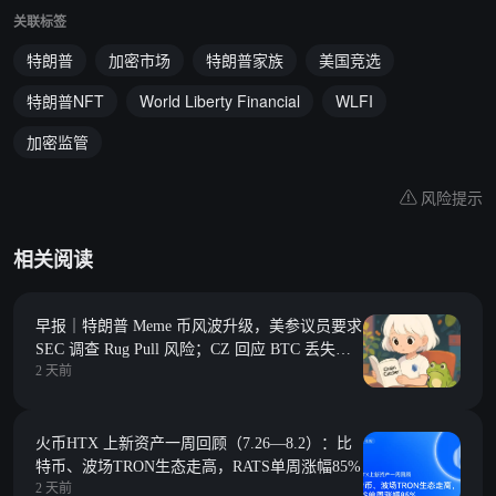
关联标签
特朗普
加密市场
特朗普家族
美国竞选
特朗普NFT
World Liberty Financial
WLFI
加密监管
风险提示
相关阅读
早报｜特朗普 Meme 币风波升级，美参议员要求
SEC 调查 Rug Pull 风险；CZ 回应 BTC 丢失数
2 天前
据，若数据准确，加密货币存放在交易所比自行
托管更安全
火币HTX 上新资产一周回顾（7.26—8.2）：比
特币、波场TRON生态走高，RATS单周涨幅85%
2 天前