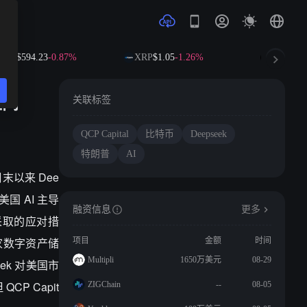
NB
$594.23
-0.87%
XRP
$1.05
-1.26%
SOL
$73.7
区间
关联标签
QCP Capital
比特币
Deepseek
特朗普
AI
末以来 Dee
国 AI 主导
融资信息
更多
采取的应对措
国家数字资产储
项目
金额
时间
Multipli
1650万美元
08-29
ek 对美国市
P Capit
ZIGChain
--
08-05