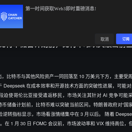
第一时间获取Web3即时重磅消息!
BTC
$64,535.65
+0.65%
ETH
$1,906.40
+2.06%
B
数据
发现
取消
订阅
家战略比特币储备计划前，比特币难以突破当前
分析指出，比特币与其他风险资产一同回落至 10 万美元下方，主要受周
 Deepseek 在成本效率和开源技术方面的突破性进展，可能对美
迫使哥伦比亚接受遣返移民，市场关注其针对 AI 竞争可能
家战略比特币储备计划前，比特币难以突破当前区间。特朗普政府对“
转指标显示，市场看涨情绪集中在 3 月以后。 随着 Deepse
月 30 日 FOMC 会议前，市场波动率和 VIX 维持高位，但 QC